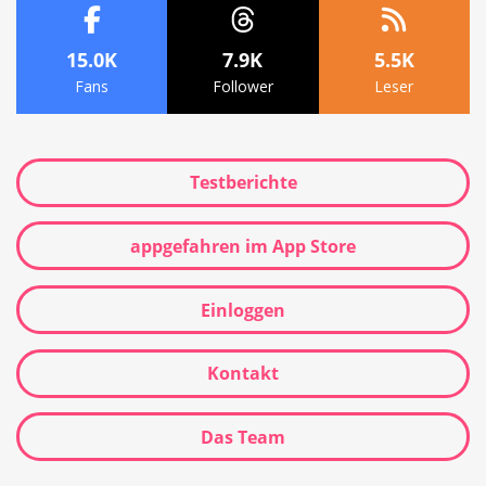
15.0K
7.9K
5.5K
Fans
Follower
Leser
Testberichte
appgefahren im App Store
Einloggen
Kontakt
Das Team