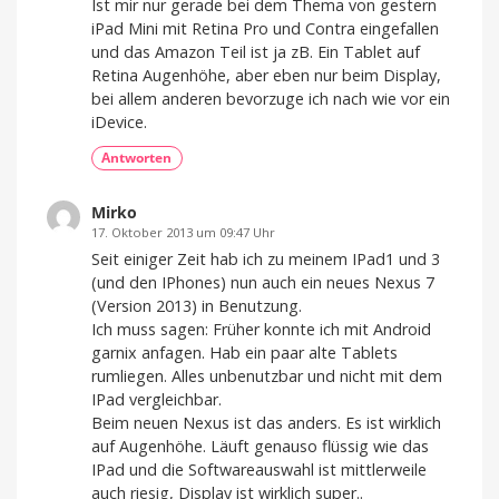
Ist mir nur gerade bei dem Thema von gestern
iPad Mini mit Retina Pro und Contra eingefallen
und das Amazon Teil ist ja zB. Ein Tablet auf
Retina Augenhöhe, aber eben nur beim Display,
bei allem anderen bevorzuge ich nach wie vor ein
iDevice.
Antworten
Mirko
17. Oktober 2013 um 09:47 Uhr
Seit einiger Zeit hab ich zu meinem IPad1 und 3
(und den IPhones) nun auch ein neues Nexus 7
(Version 2013) in Benutzung.
Ich muss sagen: Früher konnte ich mit Android
garnix anfagen. Hab ein paar alte Tablets
rumliegen. Alles unbenutzbar und nicht mit dem
IPad vergleichbar.
Beim neuen Nexus ist das anders. Es ist wirklich
auf Augenhöhe. Läuft genauso flüssig wie das
IPad und die Softwareauswahl ist mittlerweile
auch riesig, Display ist wirklich super..