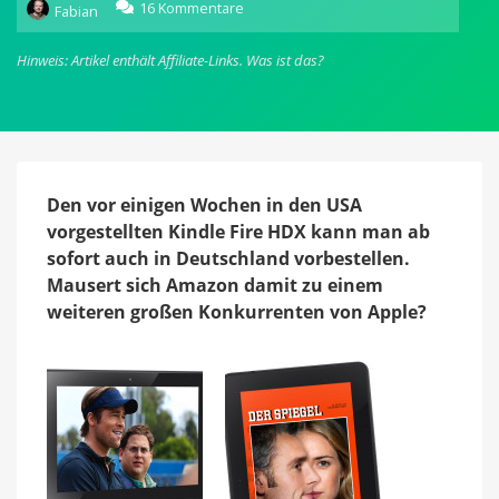
zu
16 Kommentare
Fabian
Kindle
Fire
Hinweis: Artikel enthält Affiliate-Links.
Was ist das?
HDX:
Gefahr
für
Apples
iPad
mini?
Den vor einigen Wochen in den USA
vorgestellten Kindle Fire HDX kann man ab
sofort auch in Deutschland vorbestellen.
Mausert sich Amazon damit zu einem
weiteren großen Konkurrenten von Apple?