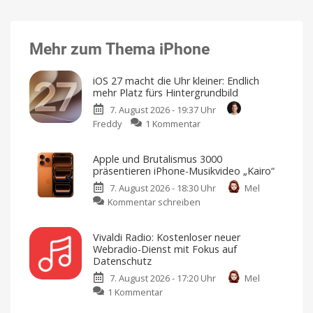
Mehr zum Thema iPhone
iOS 27 macht die Uhr kleiner: Endlich
mehr Platz fürs Hintergrundbild
7. August 2026 - 19:37 Uhr
zu
Freddy
1 Kommentar
iOS
27
Apple und Brutalismus 3000
macht
präsentieren iPhone-Musikvideo „Kairo“
die
7. August 2026 - 18:30 Uhr
Mel
Uhr
zu
Kommentar schreiben
kleiner:
Apple
Endlich
und
mehr
Vivaldi Radio: Kostenloser neuer
Brutalismus
Platz
Webradio-Dienst mit Fokus auf
3000
fürs
Datenschutz
präsentieren
Hintergrundbild
7. August 2026 - 17:20 Uhr
Mel
iPhone-
So
könnt
zu
1 Kommentar
Musikvideo
ihr
die
Vivaldi
„Kairo“
Funktion