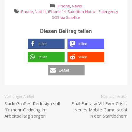
iPhone
,
News
iPhone
,
Notfall
,
iPhone 14
,
Satelliten-Notruf
,
Emergency
SOS via Satellite
Diesen Beitrag teilen
teilen
teilen
teilen
teilen
E-Mail
Vorheriger Artikel
Nächster Artikel
Slack: Großes Redesign soll
Final Fantasy VII Ever Crisis:
für mehr Ordnung im
Neues Mobile Game steht
Arbeitsalltag sorgen
in den Startlöchern