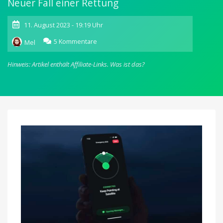
Neuer Fall einer Rettung
11. August 2023 - 19:19 Uhr
zu
5 Kommentare
Mel
Satelliten-
Notruf
Hinweis: Artikel enthält Affiliate-Links.
Was ist das?
im
iPhone:
Familie
auf
Maui
vor
Waldbrand
gerettet