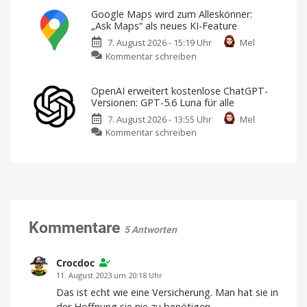
aktivieren
Radio:
Ausschließlich
Google Maps wird zum Alleskönner:
mit
Kostenloser
dem
„Ask Maps“ als neues KI-Feature
iPhone
neuer
17
Pro
7. August 2026 - 15:19 Uhr
Mel
Webradio-
Max
zu
gedreht
Kommentar schreiben
Dienst
Google
mit
Maps
Fokus
OpenAI erweitert kostenlose ChatGPT-
wird
auf
Versionen: GPT-5.6 Luna für alle
zum
Datenschutz
7. August 2026 - 13:55 Uhr
Mel
Alleskönner:
Keine
Werbung,
zu
Kommentar schreiben
„Ask
keine
Pop-
OpenAI
Maps“
Ups,
kein
erweitert
als
Tracking
kostenlose
neues
ChatGPT-
KI-
Versionen:
Feature
GPT-
Reiseplanung
2.0:
5.6
Kommentare
Echtzeit-
5 Antworten
Preise,
Luna
Verspätungen
und
für
mehr
alle
Crocdoc
Ab
11. August 2023 um 20:18 Uhr
sofort
unbegrenzte
Das ist echt wie eine Versicherung. Man hat sie in
Text-
Chats
der Hoffnung sie nie zu benötigen.