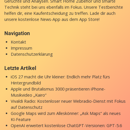
Gerüchte und Analysen. Smart Home Zubehör und smarte
Technik steht bei uns ebenfalls im Fokus. Unsere Testberichte
helfen dir, eine Kaufentscheidung zu treffen. Lade dir auch
unsere
kostenlose News-App
aus dem App Store!
Navigation
Kontakt
Impressum
Datenschutzerklärung
Letzte Artikel
iOS 27 macht die Uhr kleiner: Endlich mehr Platz fürs
Hintergrundbild
Apple und Brutalismus 3000 präsentieren iPhone-
Musikvideo „Kairo“
Vivaldi Radio: Kostenloser neuer Webradio-Dienst mit Fokus
auf Datenschutz
Google Maps wird zum Alleskönner: „Ask Maps“ als neues
KI-Feature
OpenAI erweitert kostenlose ChatGPT-Versionen: GPT-5.6