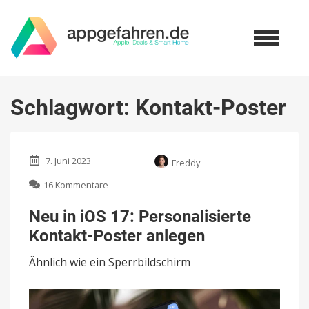
Schlagwort:
Kontakt-Poster
7. Juni 2023
Freddy
zu
16 Kommentare
Neu
in
Neu in iOS 17: Personalisierte
iOS
Kontakt-Poster anlegen
17:
Personalisierte
Ähnlich wie ein Sperrbildschirm
Kontakt-
Poster
anlegen