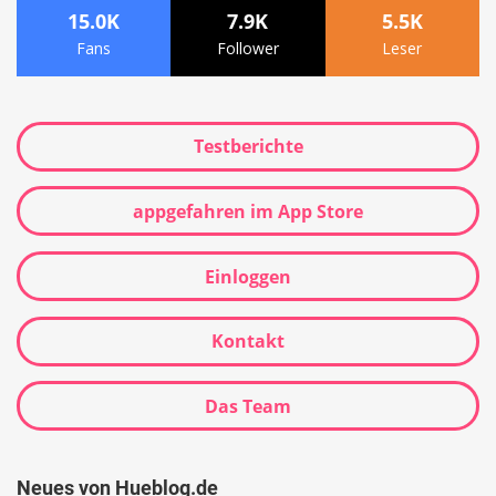
15.0K
7.9K
5.5K
Fans
Follower
Leser
Testberichte
appgefahren im App Store
Einloggen
Kontakt
Das Team
Neues von Hueblog.de