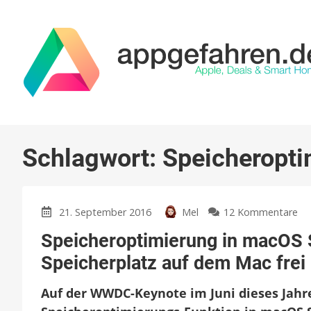
Schlagwort:
Speicheropti
zu
21. September 2016
Mel
12 Kommentare
Sp
Speicheroptimierung in macOS S
in
ma
Speicherplatz auf dem Mac frei
Sie
So
Auf der WWDC-Keynote im Juni dieses Jahres
sc