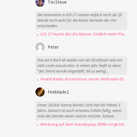
TecSteve
Die Innovation in iOS 27 reissen einfach nicht ab 😉.
Werde mich wohl für die kleine Variante der Uhr
entscheiden.
→ iOS 27 macht die Uhr kleiner: Endlich mehr Platz fürs Hintergrundbild
Peter
Das wird doch eh wieder nur ein Strohfeuer sein um
viele Leute anzulocken. In einem Jahr heißt es dann
"der Dienst wurde eingestellt, da zu wenig...
→ Vivaldi Radio: Kostenloser neuer Webradio-Dienst mit Fokus auf Datenschutz
Fireblade2
Unser 2026er Kamiq Monte Carlo hat die Pakete 3
Jahre. Danach ist auch erneutes Zahlen fällig, wenn
man die Dienste weiter nutzen möchte. Schaut...
→ Werbung auf dem Autodisplay: BMW sorgt mit Spider-Man-Werbung für scharfe Kritik