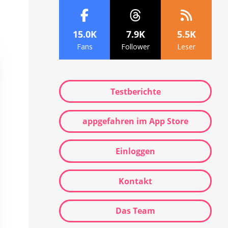
15.0K
7.9K
5.5K
Fans
Follower
Leser
Testberichte
appgefahren im App Store
Einloggen
Kontakt
Das Team