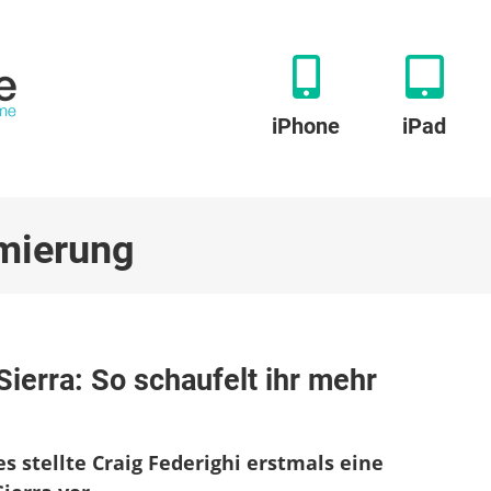
iPhone
iPad
mierung
eicheroptimierung
ierra: So schaufelt ihr mehr
cOS
rra:
 stellte Craig Federighi erstmals eine
haufelt