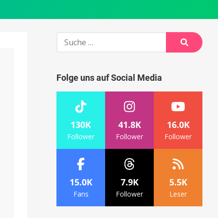
Suche
nach:
Suche
Folge uns auf Social Media
130K
41.8K
16.0K
Follower
Follower
Follower
15.0K
7.9K
5.5K
Fans
Follower
Leser