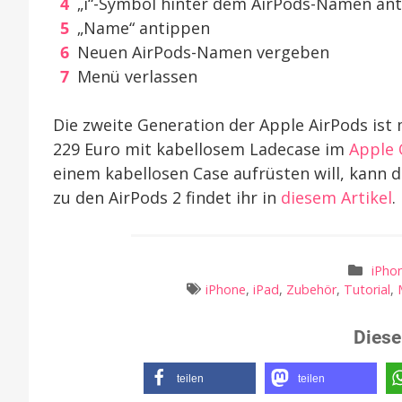
„i“-Symbol hinter dem AirPods-Namen an
„Name“ antippen
Neuen AirPods-Namen vergeben
Menü verlassen
Die zweite Generation der Apple AirPods is
229 Euro mit kabellosem Ladecase im
Apple 
einem kabellosen Case aufrüsten will, kann d
zu den AirPods 2 findet ihr in
diesem Artikel
.
iPho
iPhone
,
iPad
,
Zubehör
,
Tutorial
,
Diese
teilen
teilen