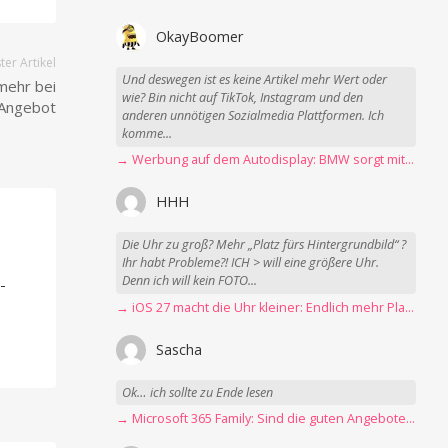
OkayBoomer
er Artikel
Und deswegen ist es keine Artikel mehr Wert oder
mehr bei
wie? Bin nicht auf TikTok, Instagram und den
Angebot
anderen unnötigen Sozialmedia Plattformen. Ich
komme...
→ Werbung auf dem Autodisplay: BMW sorgt mit Spider-Man-Werbung für scharfe Kritik
HHH
Die Uhr zu groß? Mehr „Platz fürs Hintergrundbild“ ?
-
Ihr habt Probleme?! ICH > will eine größere Uhr.
Denn ich will kein FOTO...
-
→ iOS 27 macht die Uhr kleiner: Endlich mehr Platz fürs Hintergrundbild
Sascha
Ok… ich sollte zu Ende lesen
→ Microsoft 365 Family: Sind die guten Angebote vorbei?