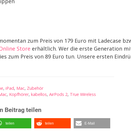
tippen
t momentan zum Preis von 179 Euro mit Ladecase bz
Online Store
erhältlich. Wer die erste Generation mi
ies zum Preis von 89 Euro tun. Unsere ersten Eindr
ne
,
iPad
,
Mac
,
Zubehör
Mac
,
Kopfhörer
,
kabellos
,
AirPods 2
,
True Wireless
n Beitrag teilen
teilen
teilen
E-Mail