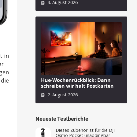
3. August 2026
t in
er
igen
 die
Hue-Wochenrückblick: Dann
schreiben wir halt Postkarten
2. August 2026
Neueste Testberichte
Dieses Zubehör ist für die DJI
Osmo Pocket unabdingbar