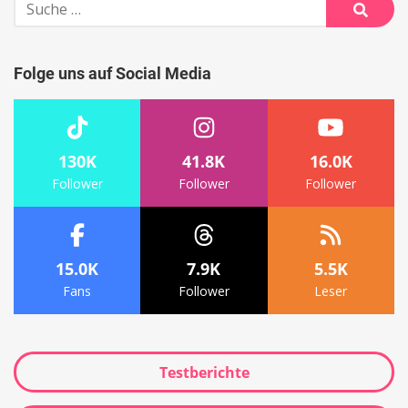
Suche
nach:
Suche
Folge uns auf Social Media
130K
41.8K
16.0K
Follower
Follower
Follower
15.0K
7.9K
5.5K
Fans
Follower
Leser
Testberichte