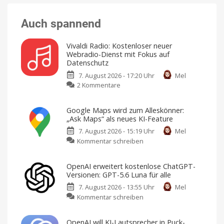
Auch spannend
Vivaldi Radio: Kostenloser neuer
Webradio-Dienst mit Fokus auf
Datenschutz
7. August 2026 - 17:20 Uhr
Mel
zu
2 Kommentare
Vivaldi
Radio:
Google Maps wird zum Alleskönner:
Kostenloser
„Ask Maps“ als neues KI-Feature
neuer
7. August 2026 - 15:19 Uhr
Mel
Webradio-
zu
Kommentar schreiben
Dienst
Google
mit
Maps
Fokus
OpenAI erweitert kostenlose ChatGPT-
wird
auf
Versionen: GPT-5.6 Luna für alle
zum
Datenschutz
7. August 2026 - 13:55 Uhr
Mel
Alleskönner:
Keine
Werbung,
zu
Kommentar schreiben
„Ask
keine
Pop-
OpenAI
Maps“
Ups,
kein
erweitert
als
Tracking
OpenAI will KI-Lautsprecher in Puck-