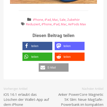
iPhone
,
iPad
,
Mac
,
Sale
,
Zubehör
Reduziert
,
iPhone
,
iPad
,
Mac
,
AirPods Max
Diesen Beitrag teilen
teilen
teilen
teilen
teilen
E-Mail
Vorheriger Artikel
Nächster Artikel
iOS 16.1 erlaubt das
Anker PowerCore Magnetic
Löschen der Wallet-App auf
5K Slim: Neue MagSafe-
dem iPhone
Powerbank im kompakten