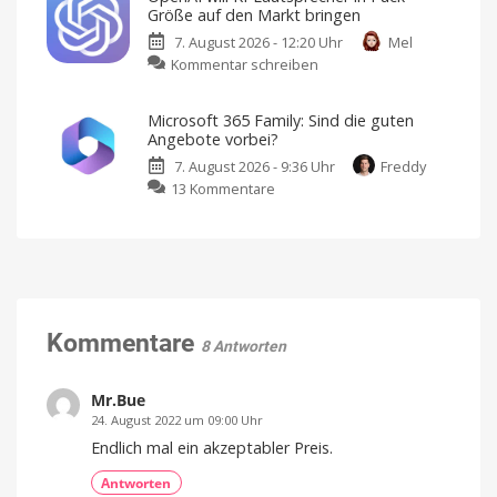
kostenlose
neues
Größe auf den Markt bringen
ChatGPT-
KI-
7. August 2026 - 12:20 Uhr
Mel
Versionen:
Feature
zu
Kommentar schreiben
GPT-
Reiseplanung
2.0:
OpenAI
5.6
Echtzeit-
Preise,
will
Luna
Verspätungen
Microsoft 365 Family: Sind die guten
und
KI-
für
mehr
Angebote vorbei?
Lautsprecher
alle
7. August 2026 - 9:36 Uhr
Freddy
in
Ab
sofort
zu
13 Kommentare
Puck-
unbegrenzte
Text-
Microsoft
Größe
Chats
365
auf
Family:
den
Sind
Markt
die
bringen
guten
Design
von
Angebote
Kommentare
Jony
8 Antworten
Ive
vorbei?
Große
Rabatte
Mr.Bue
gibt
es
24. August 2022 um 09:00 Uhr
nicht
mehr
Endlich mal ein akzeptabler Preis.
Antworten