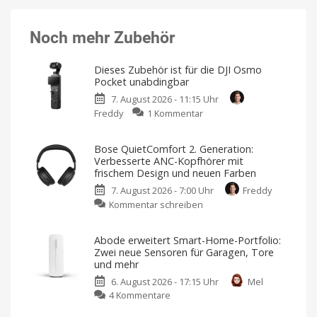
Noch mehr Zubehör
Dieses Zubehör ist für die DJI Osmo
Pocket unabdingbar
7. August 2026 - 11:15 Uhr
zu
Freddy
1 Kommentar
Dieses
Zubehör
Bose QuietComfort 2. Generation:
ist
Verbesserte ANC-Kopfhörer mit
für
frischem Design und neuen Farben
die
7. August 2026 - 7:00 Uhr
Freddy
DJI
zu
Kommentar schreiben
Osmo
Bose
Pocket
QuietComfort
unabdingbar
Abode erweitert Smart-Home-Portfolio:
2.
Nutzt
Zwei neue Sensoren für Garagen, Tore
ihr
Generation:
die
und mehr
Gimbal-
Verbesserte
Kamera?
6. August 2026 - 17:15 Uhr
Mel
ANC-
zu
4 Kommentare
Kopfhörer
Abode
mit