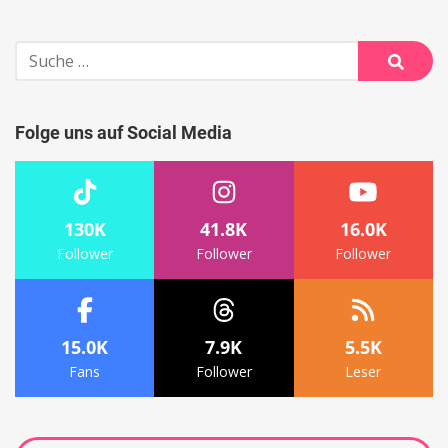
Suche
nach:
Suche
Folge uns auf Social Media
130K
41.8K
16.0K
Follower
Follower
Follower
15.0K
7.9K
5.5K
Fans
Follower
Leser