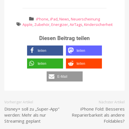
iPhone
,
iPad
,
News
,
Neuerscheinung
Apple
,
Zubehör
,
Energizer
,
AirTags
,
Kindersicherheit
Diesen Beitrag teilen
teilen
teilen
teilen
teilen
E-Mail
Vorheriger Artikel
Nächster Artikel
Disney+ soll zu „Super-App“
iPhone Fold: Besseres
werden: Mehr als nur
Reparierbarkeit als andere
Streaming geplant
Foldables?