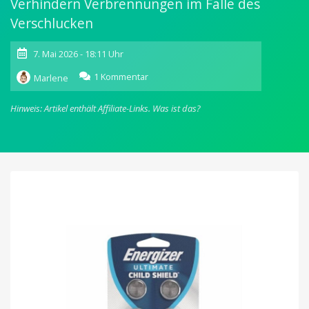
Verhindern Verbrennungen im Falle des
Verschlucken
7. Mai 2026 - 18:11 Uhr
zu
1 Kommentar
Marlene
AirTags:
Energizer
Hinweis: Artikel enthält Affiliate-Links.
Was ist das?
stellt
sichere
Knopfzelle
mit
„Child
Shield“
vor