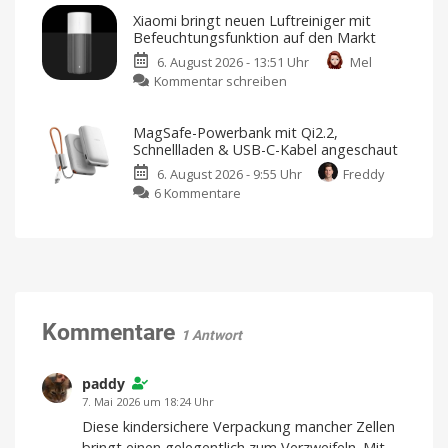
erweitert
frischem
Xiaomi bringt neuen Luftreiniger mit
Smart-
Design
Befeuchtungsfunktion auf den Markt
Home-
und
6. August 2026 - 13:51 Uhr
Mel
Portfolio:
neuen
zu
Kommentar schreiben
Zwei
Farben
Xiaomi
neue
Jetzt
für
bringt
Sensoren
349,95
MagSafe-Powerbank mit Qi2.2,
Euro
neuen
für
vorbestellen
Schnellladen & USB-C-Kabel angeschaut
Luftreiniger
Garagen,
6. August 2026 - 9:55 Uhr
Freddy
mit
Tore
zu
6 Kommentare
Befeuchtungsfunktion
und
MagSafe-
auf
mehr
Powerbank
den
Kompatibel
mit
mit
Markt
Apple
Home
Qi2.2,
Preis
und
Schnellladen
Verfügbarkeit
noch
&
offen
USB-
Kommentare
1 Antwort
C-
Kabel
angeschaut
paddy
Mit
7. Mai 2026 um 18:24 Uhr
10.000
mAh
Diese kindersichere Verpackung mancher Zellen
von
Lisen
bringt einen gelegentlich zum Verzweifeln. Mit