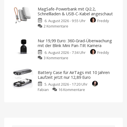
neue
bringt
Sensoren
MagSafe-Powerbank mit Qi2.2,
neuen
für
Schnellladen & USB-C-Kabel angeschaut
Luftreiniger
Garagen,
6. August 2026 - 9:55 Uhr
Freddy
mit
Tore
zu
2 Kommentare
Befeuchtungsfunktion
und
MagSafe-
auf
mehr
Powerbank
den
Kompatibel
Nur 19,99 Euro: 360-Grad-Überwachung
mit
mit
Markt
Apple
mit der Blink Mini Pan-Tilt Kamera
Home
Qi2.2,
Preis
und
6. August 2026 - 7:34 Uhr
Freddy
Schnellladen
Verfügbarkeit
noch
zu
3 Kommentare
&
offen
Nur
USB-
19,99
C-
Battery Case für AirTags mit 10 Jahren
Euro:
Kabel
Laufzeit jetzt nur 12,89 Euro
360-
angeschaut
5. August 2026 - 17:20 Uhr
Grad-
Mit
10.000
zu
Fabian
16 Kommentare
Überwachung
mAh
von
Battery
mit
Lisen
Case
der
für
Blink
AirTags
Mini
mit
Pan-
10
Tilt