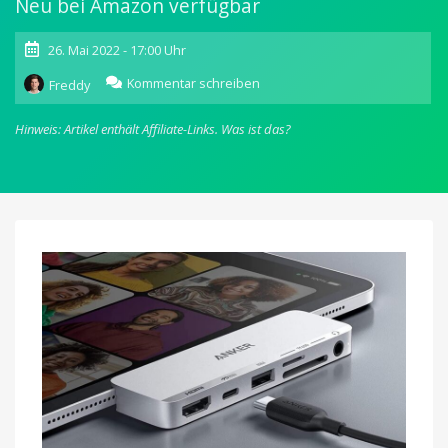
Neu bei Amazon verfügbar
26. Mai 2022 - 17:00 Uhr
zu
Kommentar schreiben
Freddy
Anker
541
Hinweis: Artikel enthält Affiliate-Links.
Was ist das?
6-
in-
1
USB-
C
Hub
für
iPad
jetzt
für
59,99
Euro
erhältlich