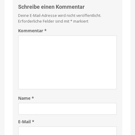
Jahren
Kamera
Laufzeit
Schreibe einen Kommentar
Kostet
sonst
jetzt
39,99
Deine E-Mail-Adresse wird nicht veröffentlicht.
Euro
nur
Erforderliche Felder sind mit
*
markiert
12,89
Euro
Kommentar
*
Bestückt
mit
zwei
AA-
Batterien
Name
*
E-Mail
*