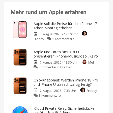
Mehr rund um Apple erfahren
Apple soll die Preise für das iPhone 17
schon Montag erhöhen
8. August 2026 - 17:10 Uhr
zu
Freddy
5 Kommentare
Apple
soll
Apple und Brutalismus 3000
die
präsentieren iPhone-Musikvideo „Kairo“
Preise
7. August 2026 - 18:30 Uhr
Mel
für
zu
Kommentar schreiben
das
Apple
iPhone
und
17
Chip-Knappheit: Werden iPhone 18 Pro
Brutalismus
schon
und iPhone Ultra rechtzeitig fertig?
3000
Montag
7. August 2026 - 7:33 Uhr
Freddy
präsentieren
erhöhen
zu
3 Kommentare
iPhone-
Für
alle
Chip-
Musikvideo
Modelle?
Knappheit:
„Kairo“
iCloud Private Relay: Sicherheitslücke
Werden
Ausschließlich
verrät echte IP-Adresse
mit