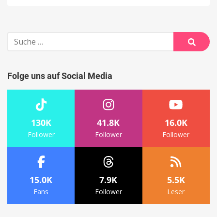
Suche
nach:
Suche
Folge uns auf Social Media
130K
41.8K
16.0K
Follower
Follower
Follower
15.0K
7.9K
5.5K
Fans
Follower
Leser