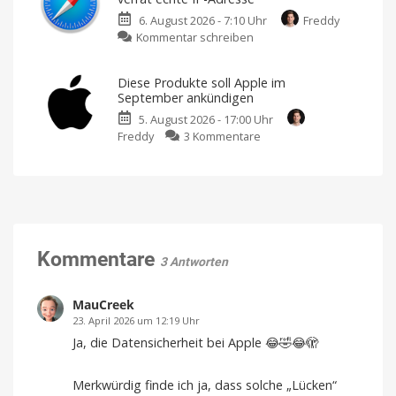
iPhone
dem
iPhone
6. August 2026 - 7:10 Uhr
Freddy
18
17
Pro
zu
Kommentar schreiben
Pro
Max
gedreht
iCloud
und
Private
iPhone
Diese Produkte soll Apple im
Relay:
Ultra
September ankündigen
Sicherheitslücke
rechtzeitig
5. August 2026 - 17:00 Uhr
verrät
fertig?
zu
Freddy
3 Kommentare
echte
Der
Zeitplan
Diese
IP-
ist
eng
Produkte
Adresse
getaktet
soll
Ein
Schutzschild
Apple
mit
Rissen
im
September
ankündigen
Kommentare
3 Antworten
Ein
spannender
Herbst
steht
MauCreek
bevor
23. April 2026 um 12:19 Uhr
Ja, die Datensicherheit bei Apple 😂🤣😂🫣
Merkwürdig finde ich ja, dass solche „Lücken“