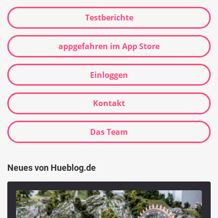
Testberichte
appgefahren im App Store
Einloggen
Kontakt
Das Team
Neues von Hueblog.de