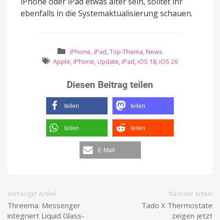
iPhone oder iPad etwas älter sein, solltet ihr
ebenfalls in die Systemaktualisierung schauen.
iPhone
,
iPad
,
Top-Thema
,
News
Apple
,
iPhone
,
Update
,
iPad
,
iOS 18
,
iOS 26
Diesen Beitrag teilen
teilen
teilen
teilen
teilen
E-Mail
Vorheriger Artikel
Nächster Artikel
Threema: Messenger
Tado X Thermostate
integriert Liquid Glass-
zeigen jetzt