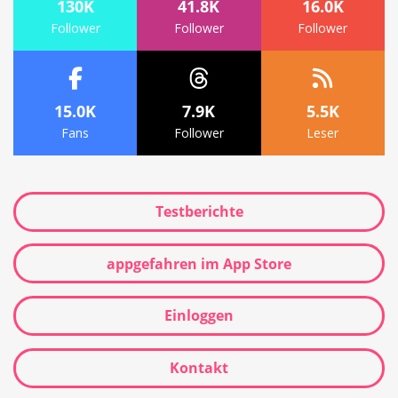
130K
41.8K
16.0K
Follower
Follower
Follower
15.0K
7.9K
5.5K
Fans
Follower
Leser
Testberichte
appgefahren im App Store
Einloggen
Kontakt