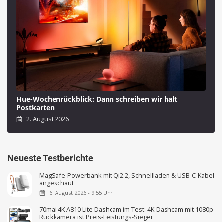
Hue-Wochenrückblick: Dann schreiben wir halt
Postkarten
2. August 2026
Neueste Testberichte
MagSafe-Powerbank mit Qi2.2, Schnellladen & USB-C-Kabel
angeschaut
6. August 2026 - 9:55 Uhr
70mai 4K A810 Lite Dashcam im Test: 4K-Dashcam mit 1080p
Rückkamera ist Preis-Leistungs-Sieger