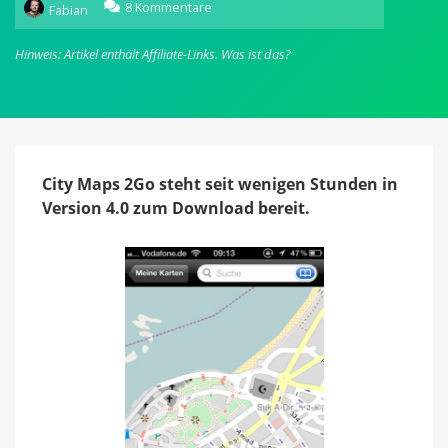
zu
8 Kommentare
Fabian
City
Maps
Hinweis: Artikel enthält Affiliate-Links.
Was ist das?
2Go:
Neue
Funktionen
in
Version
4.0
City Maps 2Go steht seit wenigen Stunden in
Version 4.0 zum Download bereit.