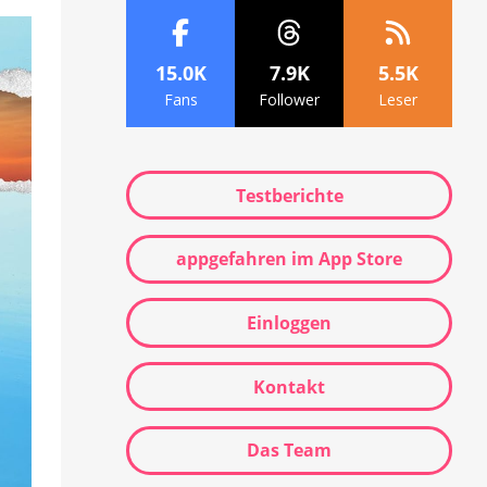
15.0K
7.9K
5.5K
Fans
Follower
Leser
Testberichte
appgefahren im App Store
Einloggen
Kontakt
Das Team