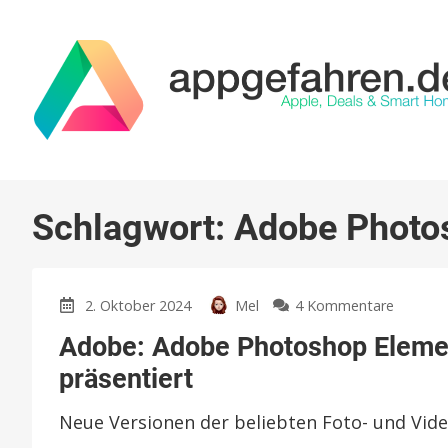
Schlagwort:
Adobe Photo
zu
2. Oktober 2024
Mel
4 Kommentare
Adobe:
Adobe: Adobe Photoshop Eleme
Adobe
Photos
präsentiert
Element
und
Neue Versionen der beliebten Foto- und Vid
Premier