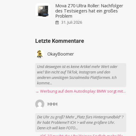
Mova Z70 Ultra Roller: Nachfolger
des Testsiegers hat ein großes
Problem
31. Juli 2026
Letzte Kommentare
OkayBoomer
Und deswegen ist es keine Artikel mehr Wert oder
wie? Bin nicht auf TikTok, Instagram und den
anderen unnötigen Sozialmedia Plattformen. Ich
komme...
→ Werbung auf dem Autodisplay: BMW sorgt mit Spider-Man-Werbung für scharfe Kritik
HHH
Die Uhr zu groß? Mehr „Platz fürs Hintergrundbild“ ?
Ihr habt Probleme?! ICH > will eine größere Uhr.
Denn ich will kein FOTO...