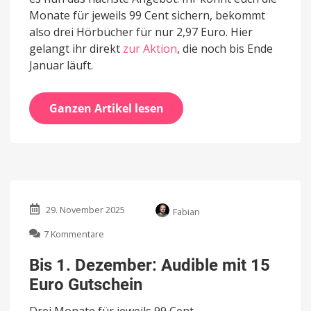
Monate für jeweils 99 Cent sichern, bekommt
also drei Hörbücher für nur 2,97 Euro. Hier
gelangt ihr direkt
zur Aktion
, die noch bis Ende
Januar läuft.
Ganzen Artikel lesen
29. November 2025
Fabian
zu
7 Kommentare
Bis
1.
Bis 1. Dezember: Audible mit 15
Dezember:
Euro Gutschein
Audible
mit