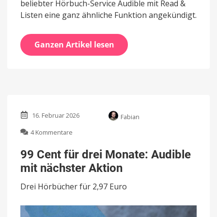
beliebter Hörbuch-Service Audible mit Read &
Listen eine ganz ähnliche Funktion angekündigt.
Ganzen Artikel lesen
16. Februar 2026
Fabian
zu
4 Kommentare
99
Cent
99 Cent für drei Monate: Audible
für
mit nächster Aktion
drei
Monate:
Drei Hörbücher für 2,97 Euro
Audible
mit
nächster
Aktion