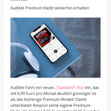
neue
Hörbüch-
Audible Premium bleibt weiterhin erhalten
Abo
für
6,99€
pro
Monat
Audible führt ein neues
„Standard“-Abo
ein, das
mit 6,99 Euro pro Monat deutlich günstiger ist
als das bisherige Premium-Modell. Damit
unterbietet Amazon seine eigene Premium-