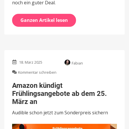
noch ein guter Deal.
Ganzen Artikel lesen
18. März 2025
Fabian
zu
Kommentar schreiben
Amazon
kündigt
Amazon kündigt
Frühlingsangebote
Frühlingsangebote ab dem 25.
ab
dem
März an
25.
März
Audible schon jetzt zum Sonderpreis sichern
an