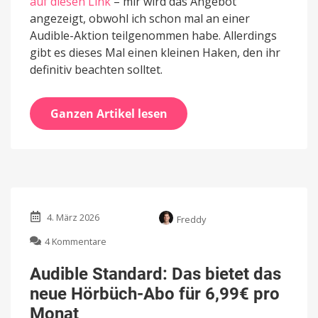
auf diesen Link
– mir wird das Angebot
angezeigt, obwohl ich schon mal an einer
Audible-Aktion teilgenommen habe. Allerdings
gibt es dieses Mal einen kleinen Haken, den ihr
definitiv beachten solltet.
Ganzen Artikel lesen
4. März 2026
Freddy
zu
4 Kommentare
Audible
Standard:
Audible Standard: Das bietet das
Das
neue Hörbüch-Abo für 6,99€ pro
bietet
das
Monat