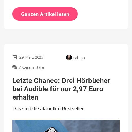
Ganzen Artikel lesen
29. März 2025
Fabian
zu
7 Kommentare
Letzte
Chance:
Letzte Chance: Drei Hörbücher
Drei
bei Audible für nur 2,97 Euro
Hörbücher
bei
erhalten
Audible
für
Das sind die aktuellen Bestseller
nur
2,97
Euro
erhalten