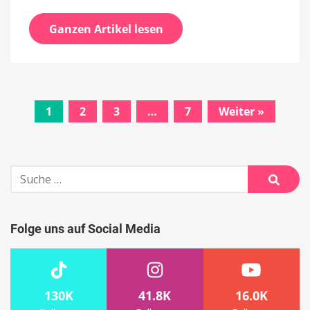
Ganzen Artikel lesen
1
2
3
…
7
Weiter »
Beitrags-
Navigation
Suche
nach:
Suche
Folge uns auf Social Media
130K
41.8K
16.0K