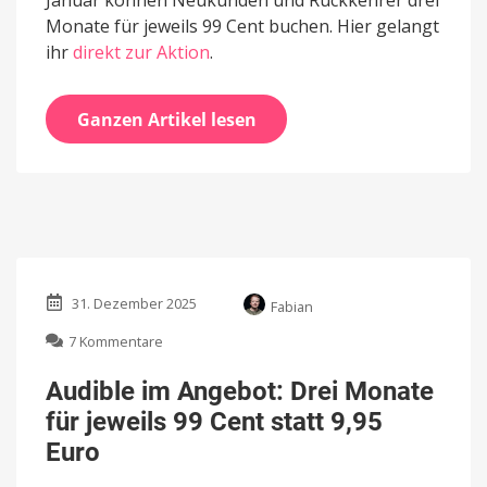
Monate für jeweils 99 Cent buchen. Hier gelangt
ihr
direkt zur Aktion
.
Ganzen Artikel lesen
31. Dezember 2025
Fabian
zu
7 Kommentare
Audible
im
Audible im Angebot: Drei Monate
Angebot:
für jeweils 99 Cent statt 9,95
Drei
Monate
Euro
für
jeweils