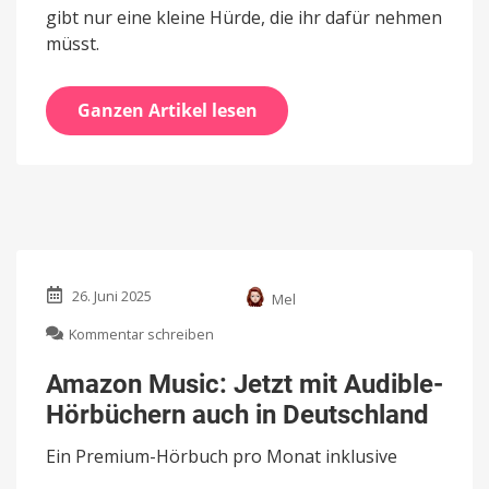
gibt nur eine kleine Hürde, die ihr dafür nehmen
müsst.
Ganzen Artikel lesen
26. Juni 2025
Mel
zu
Kommentar schreiben
Amazon
Music:
Amazon Music: Jetzt mit Audible-
Jetzt
Hörbüchern auch in Deutschland
mit
Audible-
Ein Premium-Hörbuch pro Monat inklusive
Hörbüchern
auch