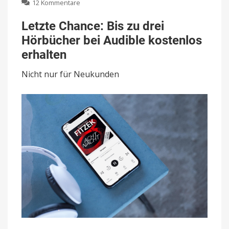
zu
12 Kommentare
Letzte
Chance:
Letzte Chance: Bis zu drei
Bis
Hörbücher bei Audible kostenlos
zu
drei
erhalten
Hörbücher
bei
Nicht nur für Neukunden
Audible
kostenlos
erhalten