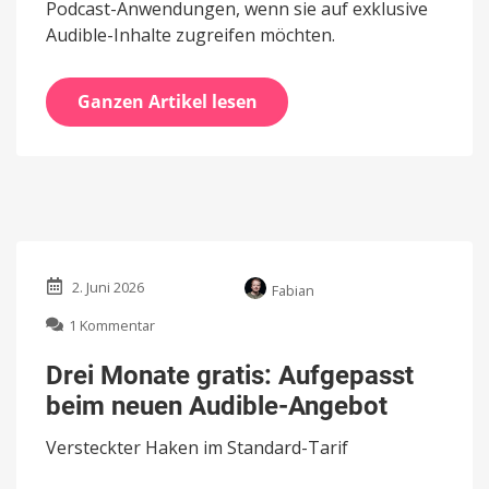
Podcast-Anwendungen, wenn sie auf exklusive
Audible-Inhalte zugreifen möchten.
Ganzen Artikel lesen
2. Juni 2026
Fabian
zu
1 Kommentar
Drei
Monate
Drei Monate gratis: Aufgepasst
gratis:
beim neuen Audible-Angebot
Aufgepasst
beim
Versteckter Haken im Standard-Tarif
neuen
Audible-