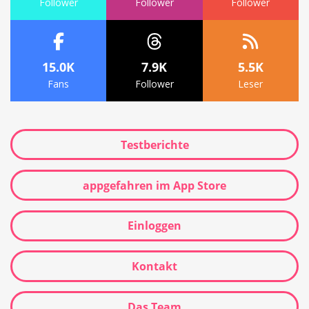
Follower
Follower
Follower
15.0K
7.9K
5.5K
Fans
Follower
Leser
Testberichte
appgefahren im App Store
Einloggen
Kontakt
Das Team