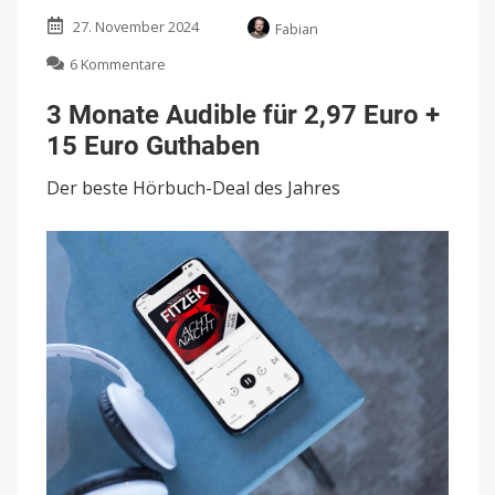
27. November 2024
Fabian
zu
6 Kommentare
3
Monate
3 Monate Audible für 2,97 Euro +
Audible
15 Euro Guthaben
für
2,97
Der beste Hörbuch-Deal des Jahres
Euro
+
15
Euro
Guthaben