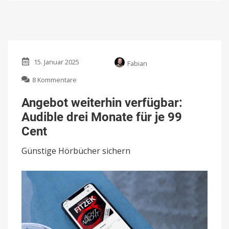
15. Januar 2025
Fabian
zu
8 Kommentare
Angebot
weiterhin
Angebot weiterhin verfügbar:
verfügbar:
Audible drei Monate für je 99
Audible
drei
Cent
Monate
für
Günstige Hörbücher sichern
je
99
Cent