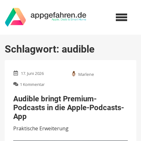
Schlagwort:
audible
17. Juni 2026
Marlene
zu
1 Kommentar
Audible
bringt
Audible bringt Premium-
Premium-
Podcasts in die Apple-Podcasts-
Podcasts
in
App
die
Apple-
Praktische Erweiterung
Podcasts-
App