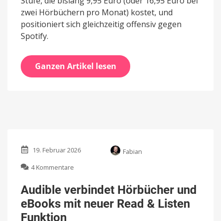
Stufe, die bislang 9,95 Euro (oder 16,95 Euro bei
zwei Hörbüchern pro Monat) kostet, und
positioniert sich gleichzeitig offensiv gegen
Spotify.
Ganzen Artikel lesen
19. Februar 2026
Fabian
zu
4 Kommentare
Audible
verbindet
Audible verbindet Hörbücher und
Hörbücher
eBooks mit neuer Read & Listen
und
eBooks
Funktion