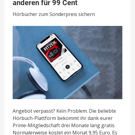
drei
anderen für 99 Cent
Monate
gratis
Hörbücher zum Sonderpreis sichern
–
alle
anderen
für
99
Cent
Angebot verpasst? Kein Problem. Die beliebte
Hörbuch-Plattform bekommt ihr dank eurer
Prime-Mitgliedschaft drei Monate lang gratis.
Normalerweise kostet ein Monat 9,95 Euro. Es