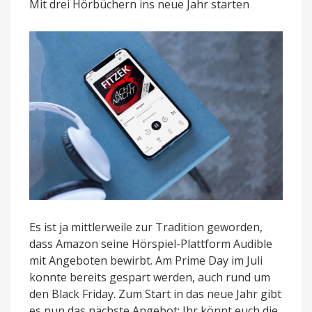
Mit drei Hörbüchern ins neue Jahr starten
99
Cent
statt
9,95
Euro
Es ist ja mittlerweile zur Tradition geworden,
dass Amazon seine Hörspiel-Plattform Audible
mit Angeboten bewirbt. Am Prime Day im Juli
konnte bereits gespart werden, auch rund um
den Black Friday. Zum Start in das neue Jahr gibt
es nun das nächste Angebot: Ihr könnt euch die