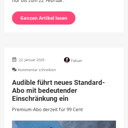
nur bis zum 22. Februar.
Ganzen Artikel lesen
22. Januar 2026
Fabian
zu
Kommentar schreiben
Audible
führt
Audible führt neues Standard-
neues
Abo mit bedeutender
Standard-
Abo
Einschränkung ein
mit
bedeutender
Premium-Abo derzeit für 99 Cent
Einschränkung
ein