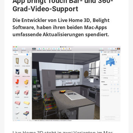
App bringt Touch Bar- und 360-
Update
für
Grad-Video-Support
Mac-
App
Die Entwickler von Live Home 3D, Belight
bringt
Software, haben ihren beiden Mac-Apps
Touch
umfassende Aktualisierungen spendiert.
Bar-
und
360-
Grad-
Video-
Support
Live Home 3D steht in zwei Varianten im Mac