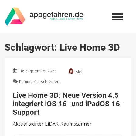
Schlagwort:
Live Home 3D
16. September 2022
Mel
zu
Kommentar schreiben
Live
Home
Live Home 3D: Neue Version 4.5
3D:
integriert iOS 16- und iPadOS 16-
Neue
Version
Support
4.5
integriert
Aktualisierter LiDAR-Raumscanner
iOS
16-