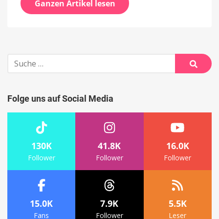
Ganzen Artikel lesen
Suche
nach:
Suche
Folge uns auf Social Media
130K
41.8K
16.0K
Follower
Follower
Follower
15.0K
7.9K
5.5K
Fans
Follower
Leser