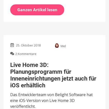
Ganzen Artikel lesen
25. Oktober 2018
Mel
zu
2 Kommentare
Live
Home
Live Home 3D:
3D:
Planungsprogramm für
Planungsprogramm
für
Inneneinrichtungen jetzt auch für
Inneneinrichtungen
iOS erhältlich
jetzt
auch
Das Entwicklerteam von Belight Software hat
für
eine iOS-Version von Live Home 3D
iOS
erhältlich
veröffentlicht.