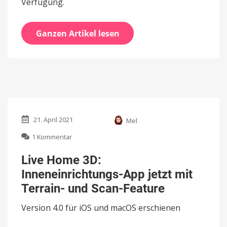
Verfügung.
Ganzen Artikel lesen
21. April 2021
Mel
zu
1 Kommentar
Live
Home
Live Home 3D:
3D:
Inneneinrichtungs-App jetzt mit
Inneneinrichtungs-
App
Terrain- und Scan-Feature
jetzt
mit
Version 4.0 für iOS und macOS erschienen
Terrain-
und