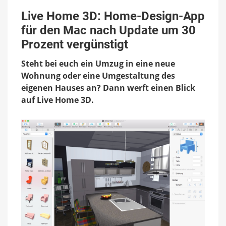
Live
Home
Live Home 3D: Home-Design-App
3D:
für den Mac nach Update um 30
Home-
Design-
Prozent vergünstigt
App
für
Steht bei euch ein Umzug in eine neue
den
Wohnung oder eine Umgestaltung des
Mac
eigenen Hauses an? Dann werft einen Blick
nach
Update
auf Live Home 3D.
um
30
Prozent
vergünstigt