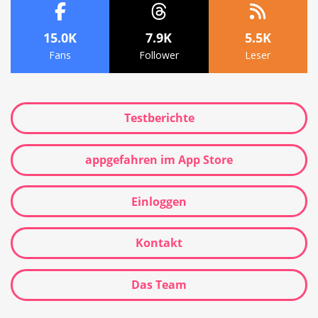
15.0K
7.9K
5.5K
Fans
Follower
Leser
Testberichte
appgefahren im App Store
Einloggen
Kontakt
Das Team