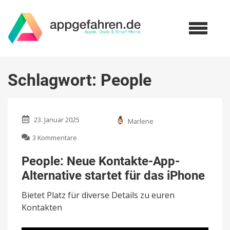
Schlagwort:
People
23. Januar 2025
Marlene
zu
3 Kommentare
People:
Neue
People: Neue Kontakte-App-
Kontakte-
Alternative startet für das iPhone
App-
Alternative
Bietet Platz für diverse Details zu euren
startet
für
Kontakten
das
iPhone