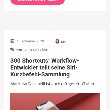
7. September 2020
Mel
zu
Kommentar schreiben
300
Shortcuts:
300 Shortcuts: Workflow-
Workflow-
Entwickler teilt seine Siri-
Entwickler
teilt
Kurzbefehl-Sammlung
seine
Siri-
Matthew Cassinelli ist auch eifriger YouTuber
Kurzbefehl-
Sammlung