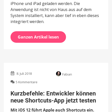
iPhone und iPad geladen werden. Die
Anwendung ist nicht von Haus aus auf dem
System installiert, kann aber tief in eben dieses
integriert werden.
Ganzen Artikel lesen
8. Juli 2018
Fabian
zu
5 Kommentare
Kurzbefehle:
Entwickler
Kurzbefehle: Entwickler können
können
neue Shortcuts-App jetzt testen
neue
Shortcuts-
Mit iOS 12 führt Apple auch Shortcuts ein.
App