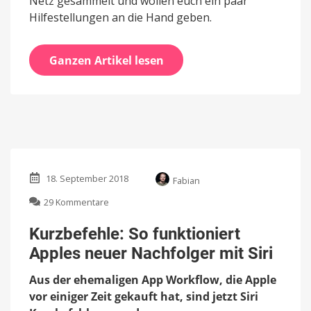
Netz gesammelt und wollen euch ein paar
Hilfestellungen an die Hand geben.
Ganzen Artikel lesen
18. September 2018
Fabian
zu
29 Kommentare
Kurzbefehle:
So
Kurzbefehle: So funktioniert
funktioniert
Apples neuer Nachfolger mit Siri
Apples
neuer
Aus der ehemaligen App Workflow, die Apple
Nachfolger
mit
vor einiger Zeit gekauft hat, sind jetzt Siri
Siri