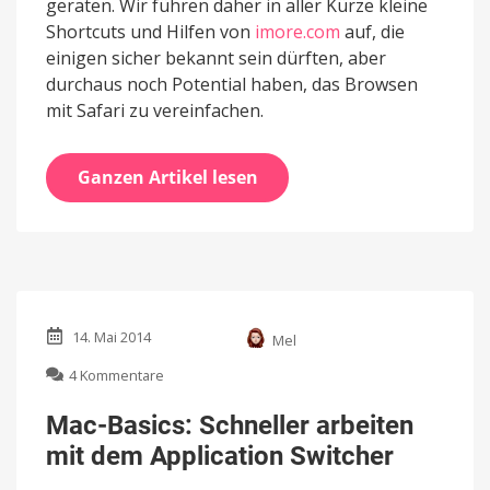
geraten. Wir führen daher in aller Kürze kleine
Shortcuts und Hilfen von
imore.com
auf, die
einigen sicher bekannt sein dürften, aber
durchaus noch Potential haben, das Browsen
mit Safari zu vereinfachen.
Ganzen Artikel lesen
14. Mai 2014
Mel
zu
4 Kommentare
Mac-
Basics:
Mac-Basics: Schneller arbeiten
Schneller
mit dem Application Switcher
arbeiten
mit