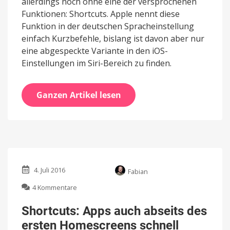
allerdings noch ohne eine der versprochenen
Funktionen: Shortcuts. Apple nennt diese
Funktion in der deutschen Spracheinstellung
einfach Kurzbefehle, bislang ist davon aber nur
eine abgespeckte Variante in den iOS-
Einstellungen im Siri-Bereich zu finden.
Ganzen Artikel lesen
4. Juli 2016
Fabian
zu
4 Kommentare
Shortcuts:
Apps
Shortcuts: Apps auch abseits des
auch
ersten Homescreens schnell
abseits