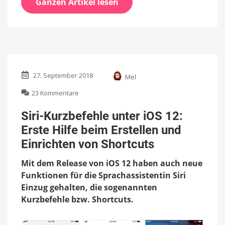
Ganzen Artikel lesen
27. September 2018
Mel
zu
23 Kommentare
Siri-
Kurzbefehle
Siri-Kurzbefehle unter iOS 12:
unter
Erste Hilfe beim Erstellen und
iOS
12:
Einrichten von Shortcuts
Erste
Hilfe
Mit dem Release von iOS 12 haben auch neue
beim
Funktionen für die Sprachassistentin Siri
Erstellen
Einzug gehalten, die sogenannten
und
Einrichten
Kurzbefehle bzw. Shortcuts.
von
Shortcuts