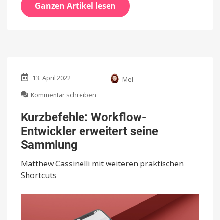
Ganzen Artikel lesen
13. April 2022
Mel
zu
Kommentar schreiben
Kurzbefehle:
Workflow-
Kurzbefehle: Workflow-
Entwickler
Entwickler erweitert seine
erweitert
seine
Sammlung
Sammlung
Matthew Cassinelli mit weiteren praktischen
Shortcuts