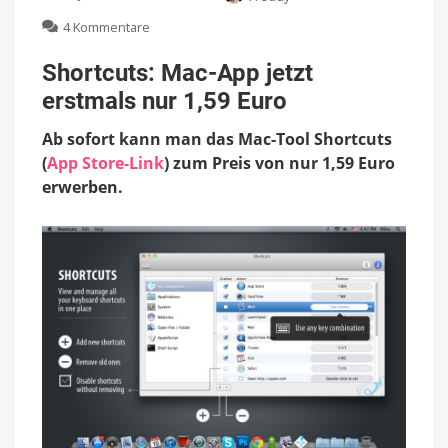
zu
4 Kommentare
Shortcuts:
Mac-
Shortcuts: Mac-App jetzt
App
erstmals nur 1,59 Euro
jetzt
erstmals
Ab sofort kann man das Mac-Tool Shortcuts
nur
1,59
(
App Store-Link
) zum Preis von nur 1,59 Euro
Euro
erwerben.