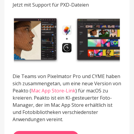
für
Jetzt mit Support für PXD-Dateien
neue
Version
des
Foto-
Managers
Die Teams von Pixelmator Pro und CYME haben
sich zusammengetan, um eine neue Version von
Peakto (
Mac App Store-Link
) für macOS zu
kreieren. Peakto ist ein KI-gesteuerter Foto-
Manager, der im Mac App Store erhältlich ist
und Fotobibliotheken verschiedenster
Anwendungen vereint.