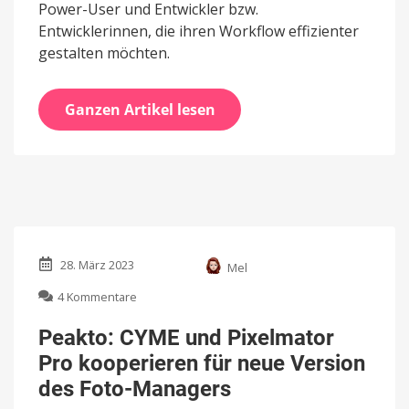
Power-User und Entwickler bzw.
Entwicklerinnen, die ihren Workflow effizienter
gestalten möchten.
Ganzen Artikel lesen
28. März 2023
Mel
zu
4 Kommentare
Peakto:
CYME
Peakto: CYME und Pixelmator
und
Pro kooperieren für neue Version
Pixelmator
Pro
des Foto-Managers
kooperieren