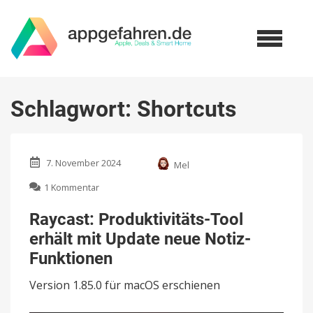
Schlagwort:
Shortcuts
7. November 2024
Mel
zu
1 Kommentar
Raycast:
Produktivitäts-
Raycast: Produktivitäts-Tool
Tool
erhält mit Update neue Notiz-
erhält
mit
Funktionen
Update
neue
Version 1.85.0 für macOS erschienen
Notiz-
Funktionen