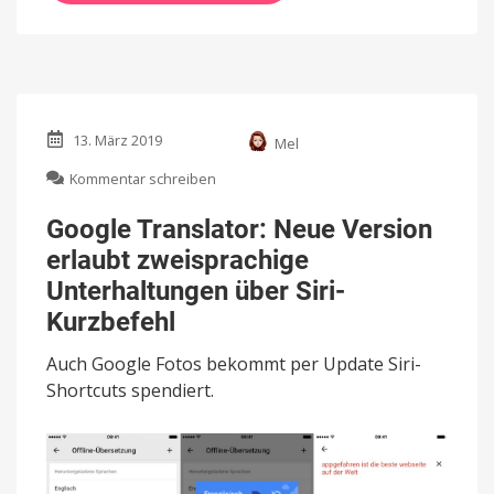
13. März 2019
Mel
zu
Kommentar schreiben
Google
Translator:
Google Translator: Neue Version
Neue
erlaubt zweisprachige
Version
erlaubt
Unterhaltungen über Siri-
zweisprachige
Kurzbefehl
Unterhaltungen
über
Auch Google Fotos bekommt per Update Siri-
Siri-
Shortcuts spendiert.
Kurzbefehl