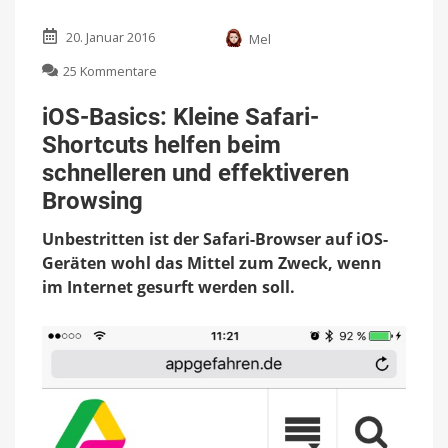
20. Januar 2016
Mel
zu
25 Kommentare
iOS-
Basics:
iOS-Basics: Kleine Safari-
Kleine
Shortcuts helfen beim
Safari-
Shortcuts
schnelleren und effektiveren
helfen
Browsing
beim
schnelleren
Unbestritten ist der Safari-Browser auf iOS-
und
Geräten wohl das Mittel zum Zweck, wenn
effektiveren
Browsing
im Internet gesurft werden soll.