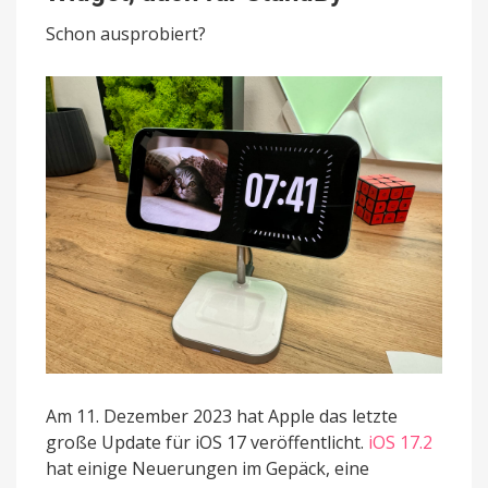
als
Schon ausprobiert?
neues
Widget,
auch
für
StandBy
Am 11. Dezember 2023 hat Apple das letzte
große Update für iOS 17 veröffentlicht.
iOS 17.2
hat einige Neuerungen im Gepäck, eine