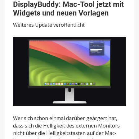
Mac-
DisplayBuddy: Mac-Tool jetzt mit
Tool
Widgets und neuen Vorlagen
jetzt
mit
Weiteres Update veröffentlicht
Widgets
und
neuen
Vorlagen
Wer sich schon einmal darüber geärgert hat,
dass sich die Helligkeit des externen Monitors
nicht über die Helligkeitstasten auf der Mac-