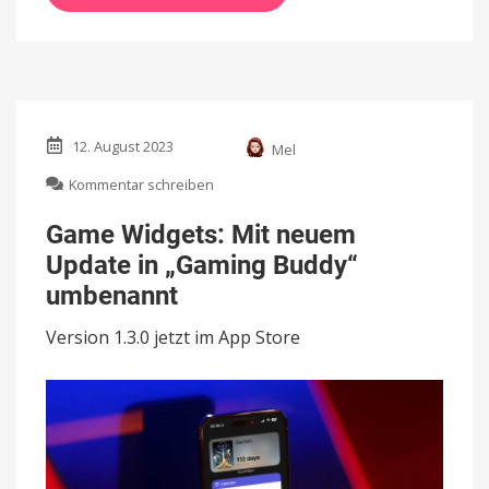
12. August 2023
Mel
zu
Kommentar schreiben
Game
Widgets:
Game Widgets: Mit neuem
Mit
Update in „Gaming Buddy“
neuem
Update
umbenannt
in
„Gaming
Version 1.3.0 jetzt im App Store
Buddy“
umbenannt