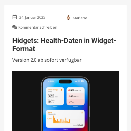
24. Januar 2025
Marlene
zu
Kommentar schreiben
Hidgets:
Health-
Hidgets: Health-Daten in Widget-
Daten
Format
in
Widget-
Version 2.0 ab sofort verfügbar
Format