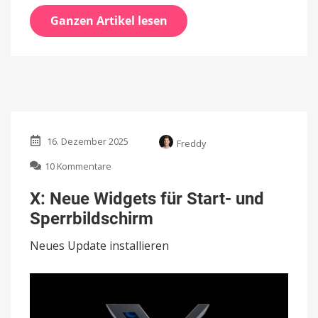
Ganzen Artikel lesen
16. Dezember 2025
Freddy
zu
10 Kommentare
X:
Neue
X: Neue Widgets für Start- und
Widgets
Sperrbildschirm
für
Start-
Neues Update installieren
und
Sperrbildschirm