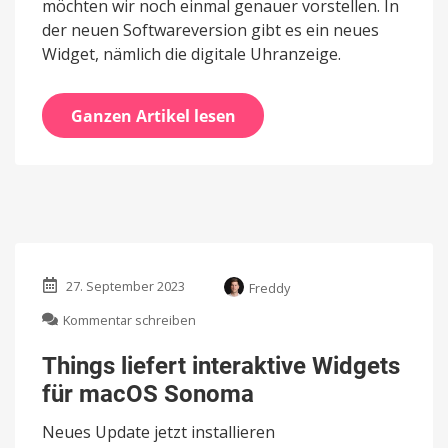
möchten wir noch einmal genauer vorstellen. In
der neuen Softwareversion gibt es ein neues
Widget, nämlich die digitale Uhranzeige.
Ganzen Artikel lesen
27. September 2023
Freddy
zu
Kommentar schreiben
Things
liefert
Things liefert interaktive Widgets
interaktive
für macOS Sonoma
Widgets
für
Neues Update jetzt installieren
macOS