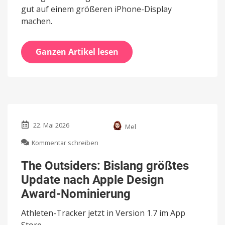
gut auf einem größeren iPhone-Display
machen.
Ganzen Artikel lesen
22. Mai 2026
Mel
zu
Kommentar schreiben
The
Outsiders:
The Outsiders: Bislang größtes
Bislang
Update nach Apple Design
größtes
Update
Award-Nominierung
nach
Apple
Athleten-Tracker jetzt in Version 1.7 im App
Design
Store