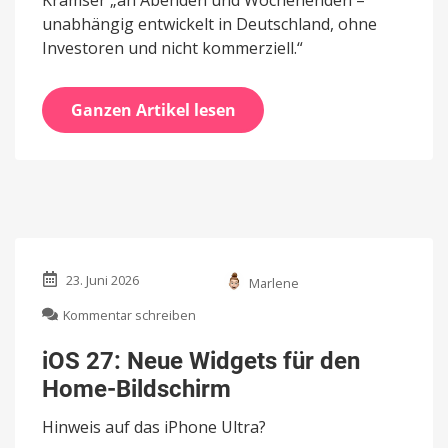
Kramser „an Abenden und Wochenenden –
unabhängig entwickelt in Deutschland, ohne
Investoren und nicht kommerziell.“
Ganzen Artikel lesen
23. Juni 2026
Marlene
zu
Kommentar schreiben
iOS
27:
iOS 27: Neue Widgets für den
Neue
Home-Bildschirm
Widgets
für
Hinweis auf das iPhone Ultra?
den
Home-