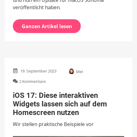
und nun ein Update für macOS Sonoma
veröffentlicht haben.
Ganzen Artikel lesen
19. September 2023
Mel
zu
2 Kommentare
iOS
17:
iOS 17: Diese interaktiven
Diese
Widgets lassen sich auf dem
interaktiven
Widgets
Homescreen nutzen
lassen
sich
Wir stellen praktische Beispiele vor
auf
dem