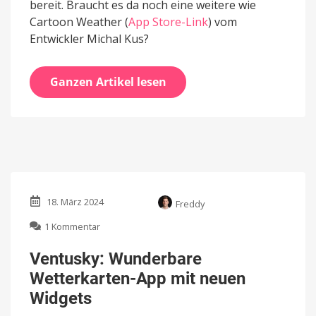
bereit. Braucht es da noch eine weitere wie
Cartoon Weather (
App Store-Link
) vom
Entwickler Michal Kus?
Ganzen Artikel lesen
18. März 2024
Freddy
zu
1 Kommentar
Ventusky:
Wunderbare
Ventusky: Wunderbare
Wetterkarten-
Wetterkarten-App mit neuen
App
mit
Widgets
neuen