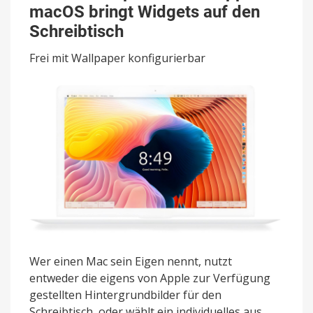
Source-
macOS bringt Widgets auf den
App
für
Schreibtisch
macOS
bringt
Frei mit Wallpaper konfigurierbar
Widgets
auf
den
Schreibtisch
Wer einen Mac sein Eigen nennt, nutzt
entweder die eigens von Apple zur Verfügung
gestellten Hintergrundbilder für den
Schreibtisch, oder wählt ein individuelles aus.