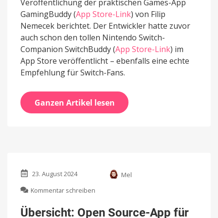
Veröffentlichung der praktischen Games-App
GamingBuddy (
App Store-Link
) von Filip
Nemecek berichtet. Der Entwickler hatte zuvor
auch schon den tollen Nintendo Switch-
Companion SwitchBuddy (
App Store-Link
) im
App Store veröffentlicht – ebenfalls eine echte
Empfehlung für Switch-Fans.
Ganzen Artikel lesen
23. August 2024
Mel
zu
Kommentar schreiben
Übersicht:
Open
Übersicht: Open Source-App für