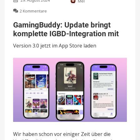
29. August 2024
Mel
zu
2 Kommentare
GamingBuddy:
Update
GamingBuddy: Update bringt
bringt
komplette IGBD-Integration mit
komplette
IGBD-
Version 3.0 jetzt im App Store laden
Integration
mit
Wir haben schon vor einiger Zeit über die