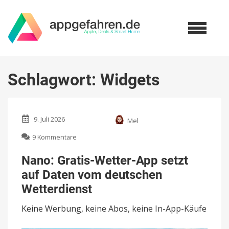
Schlagwort:
Widgets
9. Juli 2026
Mel
zu
9 Kommentare
Nano:
Gratis-
Nano: Gratis-Wetter-App setzt
Wetter-
auf Daten vom deutschen
App
setzt
Wetterdienst
auf
Daten
Keine Werbung, keine Abos, keine In-App-Käufe
vom
deutschen