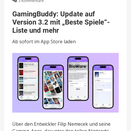
zu
3 Kommentare
GamingBuddy:
Update
GamingBuddy: Update auf
auf
Version 3.2 mit „Beste Spiele“-
Version
3.2
Liste und mehr
mit
„Beste
Ab sofort im App Store laden
Spiele“-
Liste
und
mehr
Über den Entwickler Filip Nemecek und seine