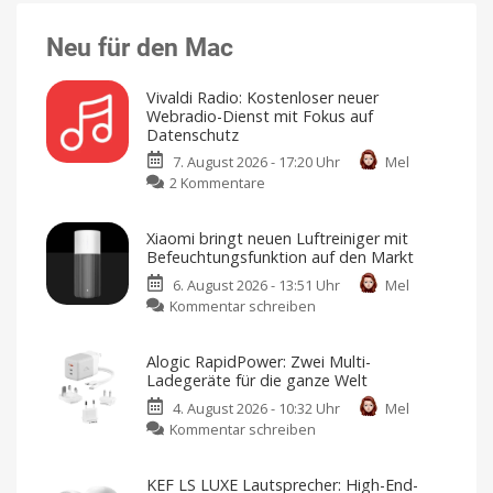
Neu für den Mac
Vivaldi Radio: Kostenloser neuer
Webradio-Dienst mit Fokus auf
Datenschutz
7. August 2026 - 17:20 Uhr
Mel
zu
2 Kommentare
Vivaldi
Radio:
Xiaomi bringt neuen Luftreiniger mit
Kostenloser
Befeuchtungsfunktion auf den Markt
neuer
6. August 2026 - 13:51 Uhr
Mel
Webradio-
zu
Kommentar schreiben
Dienst
Xiaomi
mit
bringt
Fokus
Alogic RapidPower: Zwei Multi-
neuen
auf
Ladegeräte für die ganze Welt
Luftreiniger
Datenschutz
4. August 2026 - 10:32 Uhr
Mel
mit
Keine
Werbung,
zu
Kommentar schreiben
Befeuchtungsfunktion
keine
Pop-
Alogic
auf
Ups,
kein
RapidPower:
den
Tracking
KEF LS LUXE Lautsprecher: High-End-
Zwei