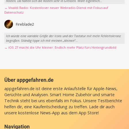
hosten. Da halten sich die Kosten sehr in Grenzen. Wäre eigentlich...
→ Vivaldi Radio: Kostenloser neuer Webradio-Dienst mit Fokus auf
Datenschutz
Fireblade2
Ich würde eine variable Größe der Icons und der Tastatur mit mehr Fehlertoleranz
begrüßen. Ständig tippe ich mit meinen „kleinen“...
→ iOS 27 macht die Uhr kleiner: Endlich mehr Platz fürs Hintergrundbild
Über appgefahren.de
appgefahren.de ist deine erste Anlaufstelle für Apple-News,
Gerüchte und Analysen. Smart Home Zubehör und smarte
Technik steht bei uns ebenfalls im Fokus. Unsere Testberichte
helfen dir, eine Kaufentscheidung zu treffen. Lade dir auch
unsere
kostenlose News-App
aus dem App Store!
Navigation