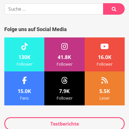
Suche
nach:
Suche
Folge uns auf Social Media
130K
41.8K
16.0K
Follower
Follower
Follower
15.0K
7.9K
5.5K
Fans
Follower
Leser
Testberichte