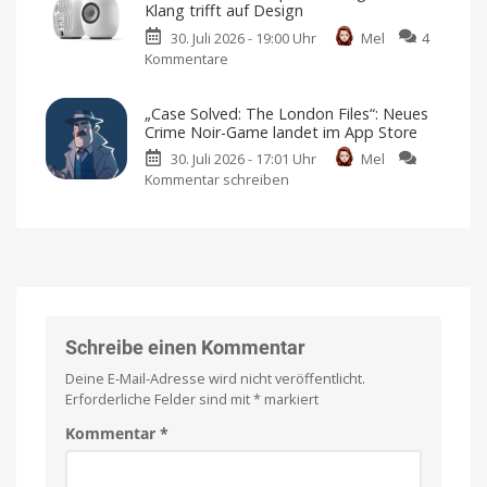
Markt
Klang trifft auf Design
Multi-
Preis
und
30. Juli 2026 - 19:00 Uhr
Mel
4
Ladegeräte
Verfügbarkeit
noch
Kommentare
zu
für
offen
KEF
die
LS
ganze
„Case Solved: The London Files“: Neues
LUXE
Welt
Crime Noir-Game landet im App Store
Lautsprecher:
Inklusive
austauschbarer
30. Juli 2026 - 17:01 Uhr
Mel
High-
Netzstecker
Kommentar schreiben
zu
End-
„Case
Klang
Solved:
trifft
The
auf
London
Design
Files“:
Immersiver
Sound
Neues
für
jeden
Crime
Raum
Noir-
Schreibe einen Kommentar
Game
Deine E-Mail-Adresse wird nicht veröffentlicht.
landet
Erforderliche Felder sind mit
*
markiert
im
App
Kommentar
*
Store
Premium-
Spiel
mit