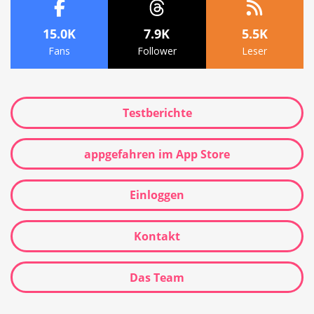
15.0K
7.9K
5.5K
Fans
Follower
Leser
Testberichte
appgefahren im App Store
Einloggen
Kontakt
Das Team