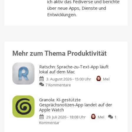
ich aktiv das Fediverse und berichte
über neue Apps, Dienste und
Entwicklungen.
Mehr zum Thema Produktivität
Ratschn: Sprache-zu-Text-App läuft
lokal auf dem Mac
3. August 2026 - 15:00 Uhr
Mel
zu
7 Kommentare
Ratschn:
Sprache-
Granola: KI-gestützte
zu-
Gesprächsnotizen-App landet auf der
Text-
Apple Watch
App
29. Juli 2026 - 18:08 Uhr
Mel
1
läuft
Kommentar
zu
lokal
Granola:
auf