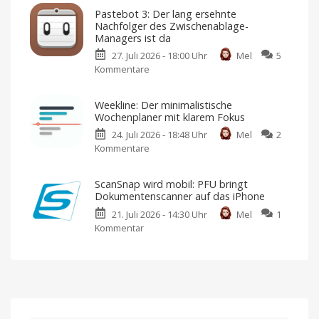
KI-
dem
Pastebot 3: Der lang ersehnte
gestützte
Mac
Nachfolger des Zwischenablage-
Gesprächsnotizen-
Mit
Managers ist da
kostenloser
App
Testphase,
27. Juli 2026 - 18:00 Uhr
Mel
5
Abo
landet
und
Kommentare
zu
Einmalzahlung
auf
Pastebot
der
3:
Apple
Weekline: Der minimalistische
Der
Watch
Wochenplaner mit klarem Fokus
lang
Version
1.15.1
24. Juli 2026 - 18:48 Uhr
Mel
2
ersehnte
steht
im
Kommentare
zu
Nachfolger
App
Weekline:
Store
des
bereit
Der
Zwischenablage-
ScanSnap wird mobil: PFU bringt
minimalistische
Managers
Dokumentenscanner auf das iPhone
Wochenplaner
ist
21. Juli 2026 - 14:30 Uhr
Mel
1
mit
da
Kommentar
zu
klarem
Neue
Funktionen
ScanSnap
Fokus
für
mehr
wird
Neuer
Effizienz
Ansatz
mobil:
für
eine
PFU
realistische
Planung
bringt
Dokumentenscanner