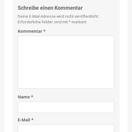
auf
das
Schreibe einen Kommentar
iPhone
Deine E-Mail-Adresse wird nicht veröffentlicht.
Intelligente
Features
Erforderliche Felder sind mit
*
markiert
für
unterwegs
Kommentar
*
Name
*
E-Mail
*