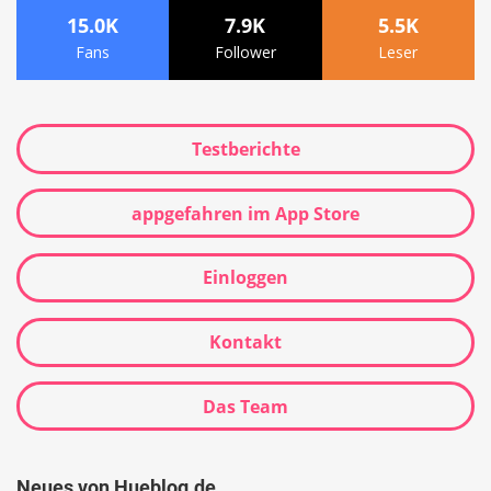
15.0K
7.9K
5.5K
Fans
Follower
Leser
Testberichte
appgefahren im App Store
Einloggen
Kontakt
Das Team
Neues von Hueblog.de