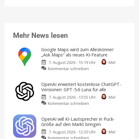
Mehr News lesen
Google Maps wird zum Alleskönner:
„Ask Maps“ als neues KI-Feature
7. August 2026 - 15:19 Uhr
Mel
zu
Kommentar schreiben
Google
Maps
OpenAI erweitert kostenlose ChatGPT-
wird
Versionen: GPT-5.6 Luna für alle
zum
7. August 2026 - 13:55 Uhr
Mel
Alleskönner:
zu
Kommentar schreiben
„Ask
OpenAI
Maps“
erweitert
als
OpenAI will KI-Lautsprecher in Puck-
kostenlose
neues
Größe auf den Markt bringen
ChatGPT-
KI-
7. August 2026 - 12:20 Uhr
Mel
Versionen:
Feature
zu
Kommentar schreiben
GPT-
Reiseplanung