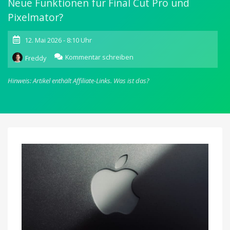
Neue Funktionen für Final Cut Pro und
Pixelmator?
12. Mai 2026 - 8:10 Uhr
zu
Kommentar schreiben
Freddy
Apple
kauft
Hinweis: Artikel enthält Affiliate-Links.
Was ist das?
color.io:
1-
Mann-
Entwickler
arbeitet
jetzt
bei
Apple