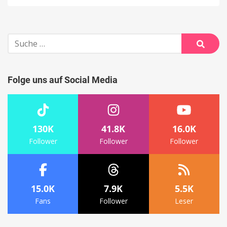
Suche
nach:
Suche
Folge uns auf Social Media
130K
41.8K
16.0K
Follower
Follower
Follower
15.0K
7.9K
5.5K
Fans
Follower
Leser