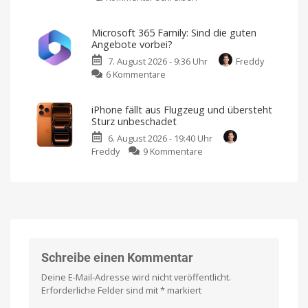
2.0:
OpenAI
5.6
Echtzeit-
Preise,
will
Luna
Verspätungen
Microsoft 365 Family: Sind die guten
und
KI-
für
mehr
Angebote vorbei?
Lautsprecher
alle
7. August 2026 - 9:36 Uhr
Freddy
in
Ab
sofort
zu
6 Kommentare
Puck-
unbegrenzte
Text-
Microsoft
Größe
Chats
365
auf
iPhone fällt aus Flugzeug und übersteht
Family:
den
Sturz unbeschadet
Sind
Markt
6. August 2026 - 19:40 Uhr
die
bringen
zu
Freddy
9 Kommentare
guten
Design
von
iPhone
Angebote
Jony
Ive
fällt
vorbei?
aus
Große
Rabatte
Flugzeug
gibt
es
und
nicht
mehr
übersteht
Sturz
unbeschadet
Schreibe einen Kommentar
Aus
über
Deine E-Mail-Adresse wird nicht veröffentlicht.
1.000
Metern
Erforderliche Felder sind mit
*
markiert
aus
dem
Fenster