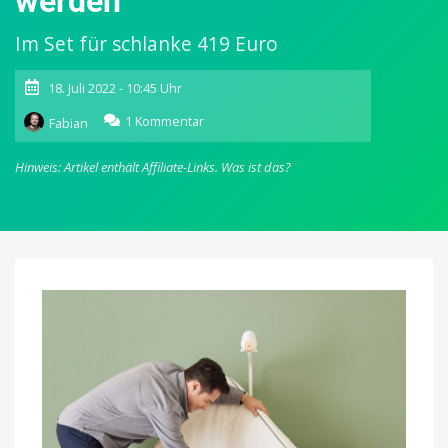
werden
Im Set für schlanke 419 Euro
18. Juli 2022 - 10:45 Uhr
zu
1 Kommentar
Fabian
CuboAi:
Smarter
Hinweis: Artikel enthält Affiliate-Links.
Was ist das?
Babymonitor
kann
jetzt
mit
Schlafsensor-
Pad
erweitert
werden