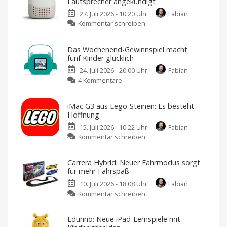
Lautsprecher angekündigt
27. Juli 2026 - 10:20 Uhr
Fabian
zu
Kommentar schreiben
Toniebox
Lite:
Das Wochenend-Gewinnspiel macht
Günstiger
fünf Kinder glücklich
Kinder-
24. Juli 2026 - 20:00 Uhr
Fabian
Lautsprecher
zu
4 Kommentare
angekündigt
Das
Kein
Startdatum
Wochenend-
für
iMac G3 aus Lego-Steinen: Es besteht
Deutschland
Gewinnspiel
bekannt
Hoffnung
macht
15. Juli 2026 - 10:22 Uhr
Fabian
fünf
zu
Kommentar schreiben
Kinder
iMac
glücklich
G3
Die
Tigerbox
Carrera Hybrid: Neuer Fahrmodus sorgt
aus
mini
für mehr Fahrspaß
sorgt
Lego-
für
Hörspaß
10. Juli 2026 - 18:08 Uhr
Fabian
Steinen:
zu
Kommentar schreiben
Es
Carrera
besteht
Hybrid:
Hoffnung
Edurino: Neue iPad-Lernspiele mit
Neuer
Fanprojekt
bleibt