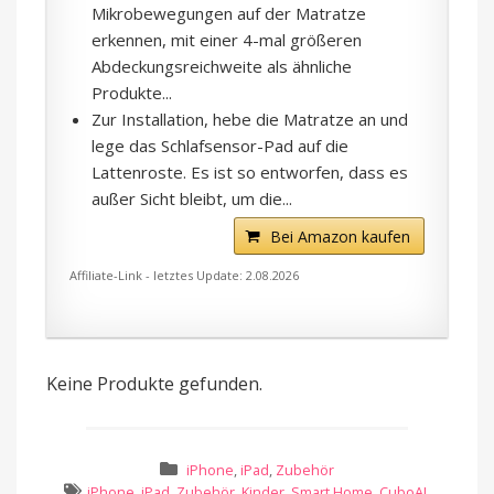
Mikrobewegungen auf der Matratze
erkennen, mit einer 4-mal größeren
Abdeckungsreichweite als ähnliche
Produkte...
Zur Installation, hebe die Matratze an und
lege das Schlafsensor-Pad auf die
Lattenroste. Es ist so entworfen, dass es
außer Sicht bleibt, um die...
Bei Amazon kaufen
Affiliate-Link - letztes Update: 2.08.2026
Keine Produkte gefunden.
iPhone
,
iPad
,
Zubehör
iPhone
,
iPad
,
Zubehör
,
Kinder
,
Smart Home
,
CuboAI
,