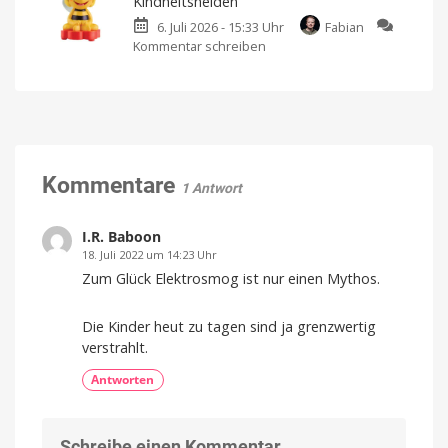
Kindheitshelden
Fahrmodus
weiter
im
6. Juli 2026 - 15:33 Uhr
Fabian
sorgt
Rennen
Kommentar schreiben
zu
für
Edurino:
mehr
Neue
Fahrspaß
iPad-
Starter-
Set
Lernspiele
schon
für
mit
69
Euro
Kindheitshelden
Biene
Kommentare
1 Antwort
Maja,
Bibi
Blocksberg
und
Bibi
I.R. Baboon
&
Tina
18. Juli 2022 um 14:23 Uhr
Zum Glück Elektrosmog ist nur einen Mythos.
Die Kinder heut zu tagen sind ja grenzwertig
verstrahlt.
Antworten
Schreibe einen Kommentar