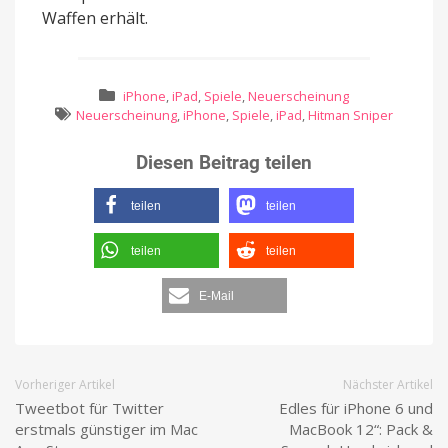
Waffen erhält.
iPhone
,
iPad
,
Spiele
,
Neuerscheinung
Neuerscheinung
,
iPhone
,
Spiele
,
iPad
,
Hitman Sniper
Diesen Beitrag teilen
teilen
teilen
teilen
teilen
E-Mail
Vorheriger Artikel
Nächster Artikel
Tweetbot für Twitter
Edles für iPhone 6 und
erstmals günstiger im Mac
MacBook 12“: Pack &