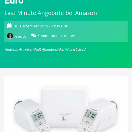
Euro
Last Minute Angebote bei Amazon
10. Dezember 2019 - 11:39 Uhr
zu
Kommentar schreiben
Freddy
Homematic
IP:
Hinweis: Artikel enthält Affiliate-Links.
Was ist das?
Zwei
Heizkörperthermostate
mit
Access
Point
für
nur
70,99
Euro