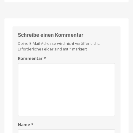
D5
hat
im
ein
Test:
großes
Warum
Problem
eine
Das
sind
aktive
die
Stärken
Kühlung
Schreibe einen Kommentar
und
Schwächen
immer
Deine E-Mail-Adresse wird nicht veröffentlicht.
wichtiger
Erforderliche Felder sind mit
*
markiert
wird
Lädt
Kommentar
*
drei
Geräte
gleichzeitig
auf
Name
*