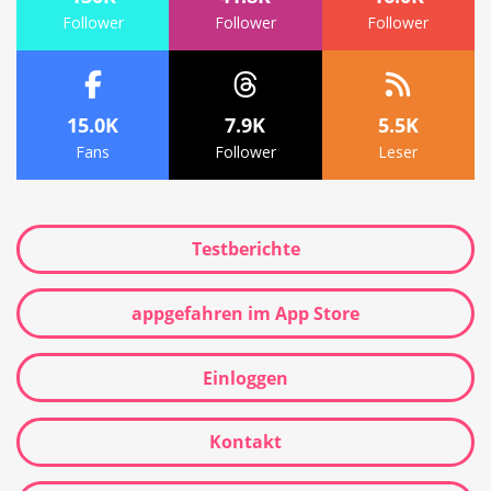
Follower
Follower
Follower
15.0K
7.9K
5.5K
Fans
Follower
Leser
Testberichte
appgefahren im App Store
Einloggen
Kontakt