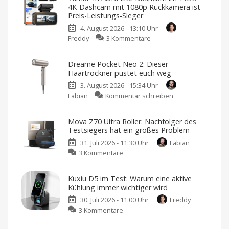
mit
4K-Dashcam mit 1080p Rückkamera ist
Qi2.2,
Preis-Leistungs-Sieger
Schnellladen
4. August 2026 - 13:10 Uhr
&
zu
Freddy
3 Kommentare
USB-
70mai
C-
4K
Kabel
Dreame Pocket Neo 2: Dieser
A810
angeschaut
Haartrockner pustet euch weg
Lite
Mit
10.000
3. August 2026 - 15:34 Uhr
Dashcam
mAh
von
zu
Fabian
Kommentar schreiben
im
Lisen
Dreame
Test:
Pocket
4K-
Mova Z70 Ultra Roller: Nachfolger des
Neo
Dashcam
Testsiegers hat ein großes Problem
2:
mit
31. Juli 2026 - 11:30 Uhr
Fabian
Dieser
1080p
zu
3 Kommentare
Haartrockner
Rückkamera
Mova
pustet
ist
Z70
euch
Preis-
Kuxiu D5 im Test: Warum eine aktive
Ultra
weg
Leistungs-
Kühlung immer wichtiger wird
Roller:
Aber
Sieger
was
30. Juli 2026 - 11:00 Uhr
Freddy
Nachfolger
ist
Ich
eigentlich
habe
zu
3 Kommentare
des
neu?
sie
ausprobiert
Kuxiu
Testsiegers