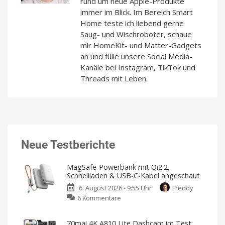
rund um neue Apple-Produkte
immer im Blick. Im Bereich Smart
Home teste ich liebend gerne
Saug- und Wischroboter, schaue
mir HomeKit- und Matter-Gadgets
an und fülle unsere Social Media-
Kanäle bei Instagram, TikTok und
Threads mit Leben.
Neue Testberichte
MagSafe-Powerbank mit Qi2.2,
Schnellladen & USB-C-Kabel angeschaut
6. August 2026 - 9:55 Uhr
Freddy
zu
6 Kommentare
MagSafe-
Powerbank
70mai 4K A810 Lite Dashcam im Test: