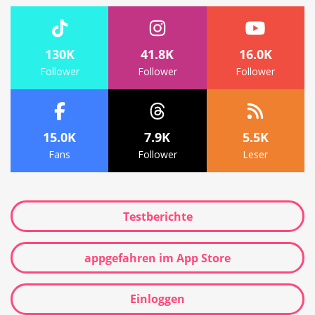
130K
41.8K
16.0K
Follower
Follower
Follower
15.0K
7.9K
5.5K
Fans
Follower
Leser
Testberichte
appgefahren im App Store
Einloggen