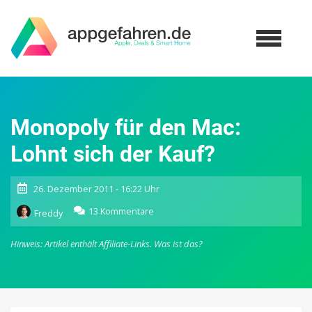
Monopoly für den Mac:
Lohnt sich der Kauf?
26. Dezember 2011 - 16:22 Uhr
zu
13 Kommentare
Freddy
Monopoly
für
Hinweis: Artikel enthält Affiliate-Links.
Was ist das?
den
Mac:
Lohnt
sich
der