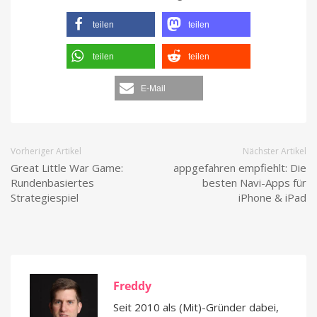
teilen
teilen
teilen
teilen
E-Mail
Vorheriger Artikel
Nächster Artikel
Great Little War Game:
appgefahren empfiehlt: Die
Rundenbasiertes
besten Navi-Apps für
Strategiespiel
iPhone & iPad
Freddy
Seit 2010 als (Mit)-Gründer dabei,