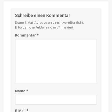
Puzzle
anspielen
setzt
und
per
auf
Einmalkauf
freischalten
freiwilligen
Schreibe einen Kommentar
Obolus
Deine E-Mail-Adresse wird nicht veröffentlicht.
Spielbar
auf
Erforderliche Felder sind mit
*
markiert
iPhones
und
iPads
Kommentar
*
Name
*
E-Mail
*