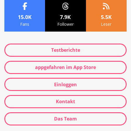
15.0K
7.9K
5.5K
Fans
Follower
Leser
Testberichte
appgefahren im App Store
Einloggen
Kontakt
Das Team