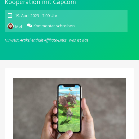
Kooperation mit Capcom
19. April 2023 - 7:00 Uhr
zu
Kommentar schreiben
Mel
Niantic:
Pokémon
Hinweis: Artikel enthält Affiliate-Links.
Was ist das?
Go-
Entwicklerstudio
arbeitet
an
Monster
Hunter-
Game