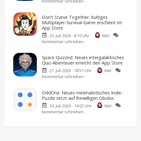
Kommentar schreiben
zu
Apple
„Case
Arcade:
Solved:
Football-
Don’t Starve Together: Kultiges
The
Fans
Multiplayer-Survival-Game erscheint im
London
dürfen
App Store
Files“:
sich
23. Juli 2026 - 8:10 Uhr
Mel
Neues
freuen
Kommentar schreiben
zu
Crime
American
Football
Don’t
Noir-
für
iPhone
Starve
Game
und
Space Quizzed: Neues intergalaktisches
iPad
Together:
landet
Quiz-Abenteuer erreicht den App Store
Kultiges
im
21. Juli 2026 - 18:51 Uhr
Mel
Multiplayer-
App
Kommentar schreiben
zu
Survival-
Store
Space
Game
Premium-
Spiel
Quizzed:
erscheint
mit
OddOne: Neues minimalistisches Indie-
Einmalkauf
Neues
im
Puzzle setzt auf freiwilligen Obolus
intergalaktisches
App
20. Juli 2026 - 14:02 Uhr
Mel
Quiz-
Store
Kommentar schreiben
zu
Abenteuer
Ich
habe
OddOne:
erreicht
es
bereits
Neues
den
angespielt
minimalistisches
App
Indie-
Store
Kostenlos