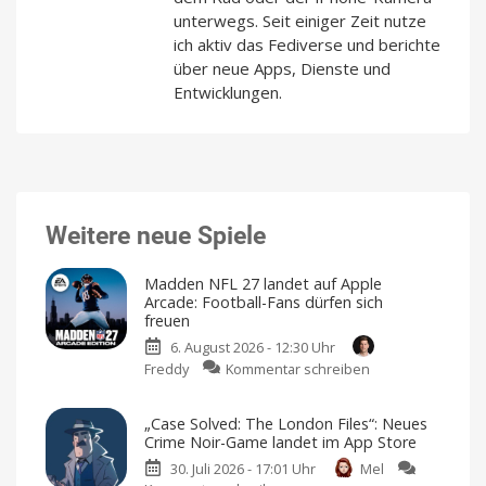
unterwegs. Seit einiger Zeit nutze
ich aktiv das Fediverse und berichte
über neue Apps, Dienste und
Entwicklungen.
Weitere neue Spiele
Madden NFL 27 landet auf Apple
Arcade: Football-Fans dürfen sich
freuen
6. August 2026 - 12:30 Uhr
zu
Freddy
Kommentar schreiben
Madden
NFL
„Case Solved: The London Files“: Neues
27
Crime Noir-Game landet im App Store
landet
30. Juli 2026 - 17:01 Uhr
Mel
auf