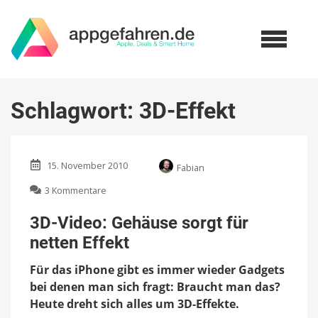
Schlagwort:
3D-Effekt
15. November 2010
Fabian
zu
3 Kommentare
3D-
Video:
3D-Video: Gehäuse sorgt für
Gehäuse
netten Effekt
sorgt
für
Für das iPhone gibt es immer wieder Gadgets
netten
Effekt
bei denen man sich fragt: Braucht man das?
Heute dreht sich alles um 3D-Effekte.