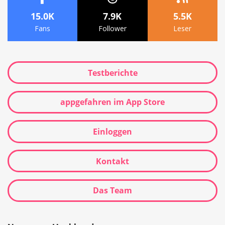
15.0K
7.9K
5.5K
Fans
Follower
Leser
Testberichte
appgefahren im App Store
Einloggen
Kontakt
Das Team