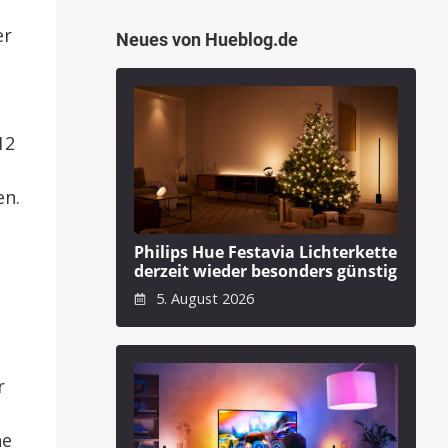
er
Neues von Hueblog.de
12
en.
Philips Hue Festavia Lichterkette
derzeit wieder besonders günstig
5. August 2026
r
ne