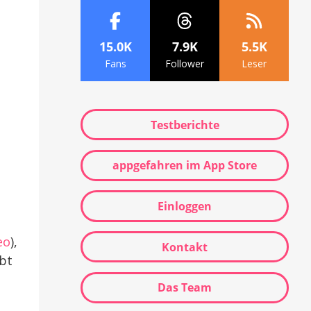
15.0K
7.9K
5.5K
Fans
Follower
Leser
Testberichte
appgefahren im App Store
Einloggen
eo
),
Kontakt
bt
Das Team