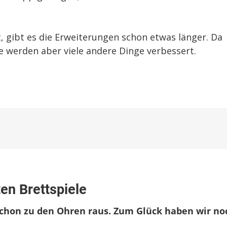
, gibt es die Erweiterungen schon etwas länger. Da
e werden aber viele andere Dinge verbessert.
zu
appgefahren
en Brettspiele
empfiehlt:
Die
 schon zu den Ohren raus. Zum Glück haben wir no
besten
Brettspiele