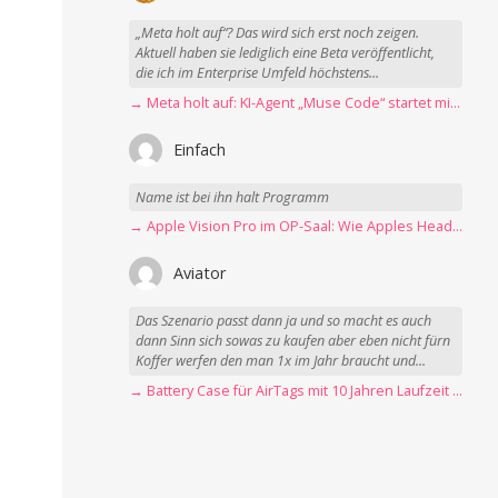
„Meta holt auf“? Das wird sich erst noch zeigen.
Aktuell haben sie lediglich eine Beta veröffentlicht,
die ich im Enterprise Umfeld höchstens...
→ Meta holt auf: KI-Agent „Muse Code“ startet mit erster Betaversion
Einfach
Name ist bei ihn halt Programm
→ Apple Vision Pro im OP-Saal: Wie Apples Headset Operationen beschleunigt
Aviator
Das Szenario passt dann ja und so macht es auch
dann Sinn sich sowas zu kaufen aber eben nicht fürn
Koffer werfen den man 1x im Jahr braucht und...
→ Battery Case für AirTags mit 10 Jahren Laufzeit jetzt nur 12,89 Euro