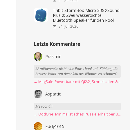
Tribit StormBox Micro 3 & XSound
Plus 2: Zwei wasserdichte
Bluetooth-Speaker für den Pool
31. Juli 2026
Letzte Kommentare
Prasimir
Ist mittlerweile nicht eine Powerbank mit Kühlung die
bessere Wahl, um den Akku des iPhones zu schonen?
→ MagSafe-Powerbank mit Qi2.2, Schnellladen & USB-C-Kabel angeschaut
Aspartic
Me too. 🙂
→ OddOne: Minimalistisches Puzzle erhält per Update 150 neue Level
Eddy1015