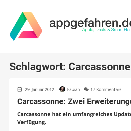
Schlagwort:
Carcassonne
zu
29. Januar 2012
Fabian
17 Kommentare
Carc
Carcassonne: Zwei Erweiterun
Zwei
Erwe
Carcassonne hat ein umfangreiches Update 
und
Kind
Verfügung.
Mod