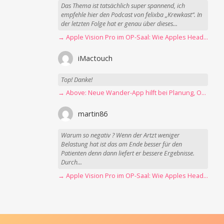
Das Thema ist tatsächlich super spannend, ich
empfehle hier den Podcast von felixba „Krewkast“. In
der letzten Folge hat er genau über dieses...
→ Apple Vision Pro im OP-Saal: Wie Apples Headset Operationen beschleunigt
iMactouch
Top! Danke!
→ Above: Neue Wander-App hilft bei Planung, Orientierung und Erinnerungen
martin86
Warum so negativ ? Wenn der Artzt weniger
Belastung hat ist das am Ende besser für den
Patienten denn dann liefert er bessere Ergebnisse.
Durch...
→ Apple Vision Pro im OP-Saal: Wie Apples Headset Operationen beschleunigt