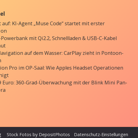
kel
 auf: KI-Agent „Muse Code“ startet mit erster
ion
Powerbank mit Qi2.2, Schnellladen & USB-C-Kabel
aut
avigation auf dem Wasser: CarPlay zieht in Pontoon-
n
sion Pro im OP-Saal: Wie Apples Headset Operationen
nigt
9 Euro: 360-Grad-Überwachung mit der Blink Mini Pan-
era
g
Stock Fotos by DepositPhotos
Datenschutz-Einstellungen