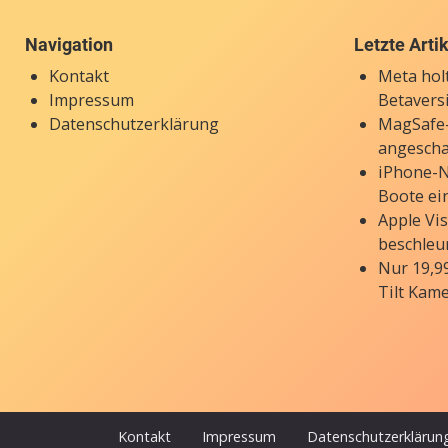
Navigation
Letzte Arti
Kontakt
Meta holt
Impressum
Betavers
Datenschutzerklärung
MagSafe-
angesch
iPhone-N
Boote ei
Apple Vi
beschleu
Nur 19,9
Tilt Kam
Kontakt
Impressum
Datenschutzerklärun