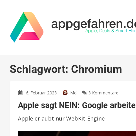
Schlagwort:
Chromium
zu
6. Februar 2023
Mel
3 Kommentare
Apple
Apple sagt NEIN: Google arbeit
sagt
NEIN:
Apple erlaubt nur WebKit-Engine
Google
arbeitet
trotz