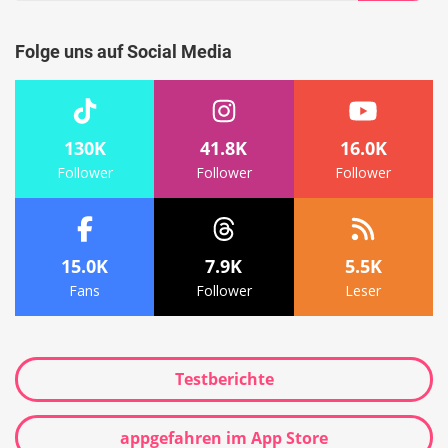
Suche
Folge uns auf Social Media
130K
41.8K
16.0K
Follower
Follower
Follower
15.0K
7.9K
5.5K
Fans
Follower
Leser
Testberichte
appgefahren im App Store