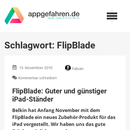
Schlagwort:
FlipBlade
13. November 2010
Fabian
zu
Kommentar schreiben
FlipBlade:
Guter
FlipBlade: Guter und günstiger
und
iPad-Ständer
günstiger
iPad-
Belkin hat Anfang November mit dem
Ständer
FlipBlade ein neues Zubehör-Produkt für das
iPad vorgestellt. Wir haben uns das gute