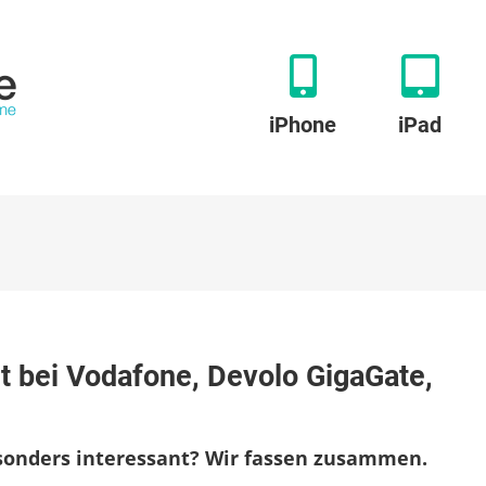
iPhone
iPad
lights
t bei Vodafone, Devolo GigaGate,
he:
aBoost
onders interessant? Wir fassen zusammen.
afone,