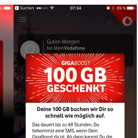
olo
aGate,
tsApp
ts