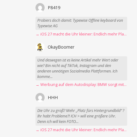
P8419
Probiers doch damit: Typewise Offline keyboard von
Typewise AG
→ iOS 27 macht die Uhr kleiner: Endlich mehr Platz fürs Hintergrundbild
OkayBoomer
Und deswegen ist es keine Artikel mehr Wert oder
wie? Bin nicht auf TikTok, Instagram und den
anderen unnötigen Sozialmedia Plattformen. Ich
komme...
→ Werbung auf dem Autodisplay: BMW sorgt mit Spider-Man-Werbung für scharfe Kritik
HHH
Die Uhr zu groß? Mehr „Platz fürs Hintergrundbild“ ?
Ihr habt Probleme?! ICH > will eine größere Uhr.
Denn ich will kein FOTO...
→ iOS 27 macht die Uhr kleiner: Endlich mehr Platz fürs Hintergrundbild