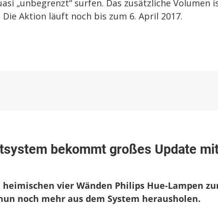
asi „unbegrenzt“ surfen. Das zusätzliche Volumen i
 Die Aktion läuft noch bis zum 6. April 2017.
ichtsystem bekommt großes Update mi
n heimischen vier Wänden Philips Hue-Lampen z
stem
n nun noch mehr aus dem System herausholen.
t