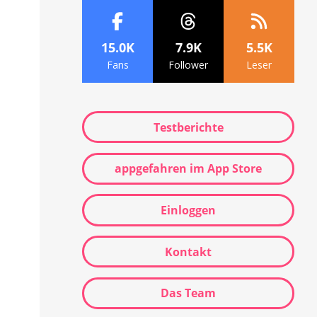
15.0K
7.9K
5.5K
Fans
Follower
Leser
Testberichte
appgefahren im App Store
Einloggen
Kontakt
Das Team