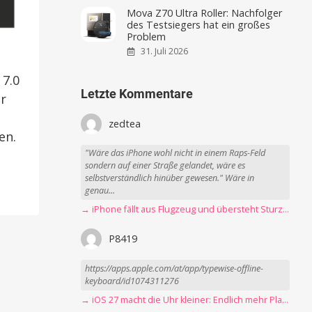
Mova Z70 Ultra Roller: Nachfolger
des Testsiegers hat ein großes
Problem
31. Juli 2026
 7.0
Letzte Kommentare
r
zedtea
en.
"Wäre das iPhone wohl nicht in einem Raps-Feld
sondern auf einer Straße gelandet, wäre es
selbstverständlich hinüber gewesen." Wäre in
genau...
→ iPhone fällt aus Flugzeug und übersteht Sturz unbeschadet
P8419
https://apps.apple.com/at/app/typewise-offline-
keyboard/id1074311276
→ iOS 27 macht die Uhr kleiner: Endlich mehr Platz fürs Hintergrundbild