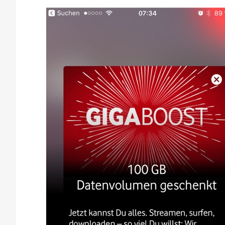
Dev
Gig
Wha
&
Hue
Ligh