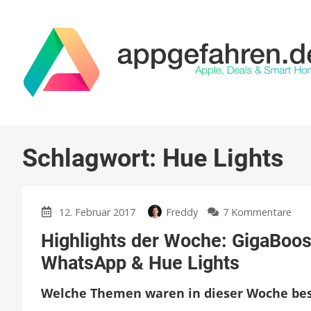
Schlagwort:
Hue Lights
zu
12. Februar 2017
Freddy
7 Kommentare
High
Highlights der Woche: GigaBoos
der
Woc
WhatsApp & Hue Lights
Gig
bei
Welche Themen waren in dieser Woche bes
Vod