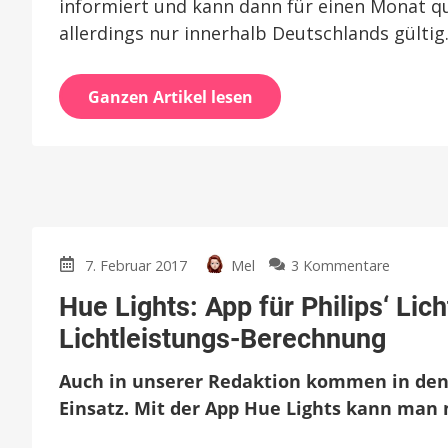
informiert und kann dann für einen Monat qu
allerdings nur innerhalb Deutschlands gültig.
Ganzen Artikel lesen
zu
7. Februar 2017
Mel
3 Kommentare
Hue
Hue Lights: App für Philips‘ L
Lights:
App
Lichtleistungs-Berechnung
für
Philips‘
Auch in unserer Redaktion kommen in de
Lichtsy
Einsatz. Mit der App Hue Lights kann ma
bekomm
großes