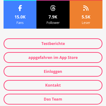
15.0K
7.9K
5.5K
Fans
Follower
Leser
Testberichte
appgefahren im App Store
Einloggen
Kontakt
Das Team