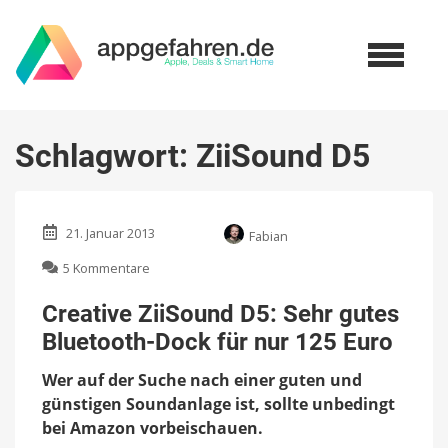
Schlagwort:
ZiiSound D5
21. Januar 2013
Fabian
zu
5 Kommentare
Creative
ZiiSound
Creative ZiiSound D5: Sehr gutes
D5:
Bluetooth-Dock für nur 125 Euro
Sehr
gutes
Wer auf der Suche nach einer guten und
Bluetooth-
Dock
günstigen Soundanlage ist, sollte unbedingt
für
bei Amazon vorbeischauen.
nur