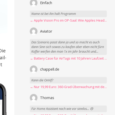
Einfach
Name ist bei ihn halt Programm
→ Apple Vision Pro im OP-Saal: Wie Apples Headset Operationen beschleunigt
Aviator
Das Szenario passt dann ja und so macht es auch
dann Sinn sich sowas zu kaufen aber eben nicht fürn
Die
Koffer werfen den man 1x im Jahr braucht und...
il-
→ Battery Case für AirTags mit 10 Jahren Laufzeit jetzt nur 12,89 Euro
rt
chappell.de
Kann die OnVif?
→ Nur 19,99 Euro: 360-Grad-Überwachung mit der Blink Mini Pan-Tilt Kamera
Thomas
Für Home Assistant nach wie vor sinnlos... 😢