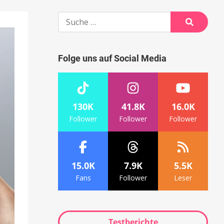
Suche
nach:
Suche
Folge uns auf Social Media
130K
41.8K
16.0K
Follower
Follower
Follower
15.0K
7.9K
5.5K
Fans
Follower
Leser
Testberichte