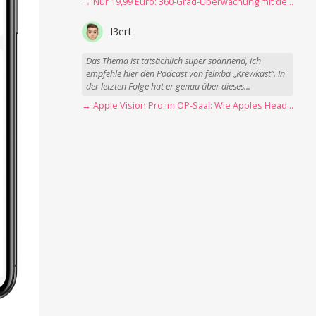
→ Nur 19,99 Euro: 360-Grad-Überwachung mit der Blink Mini Pan-Tilt Kamera
I3ert
Das Thema ist tatsächlich super spannend, ich
empfehle hier den Podcast von felixba „Krewkast“. In
der letzten Folge hat er genau über dieses...
→ Apple Vision Pro im OP-Saal: Wie Apples Headset Operationen beschleunigt