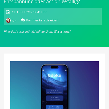
Entspannung oder Action gefällig?
18. April 2023 - 12:45 Uhr
zu
Kommentar schreiben
Mel
Udoku:
Neues
Hinweis: Artikel enthält Affiliate-Links.
Was ist das?
Premium-
Sudoku-
Spiel
mit
spannendem
Zusatzmodus