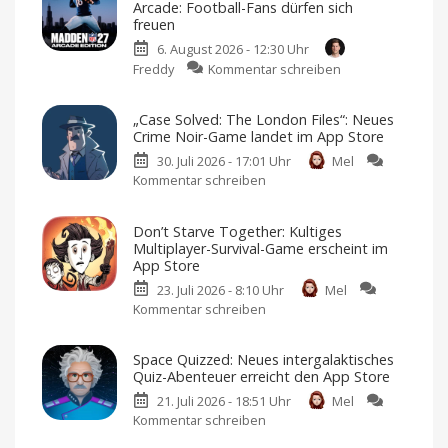
Arcade: Football-Fans dürfen sich
freuen
6. August 2026 - 12:30 Uhr
zu
Freddy
Kommentar schreiben
Madden
NFL
„Case Solved: The London Files“: Neues
27
Crime Noir-Game landet im App Store
landet
30. Juli 2026 - 17:01 Uhr
Mel
auf
Kommentar schreiben
zu
Apple
„Case
Arcade:
Solved:
Football-
Don’t Starve Together: Kultiges
The
Fans
Multiplayer-Survival-Game erscheint im
London
dürfen
App Store
Files“:
sich
23. Juli 2026 - 8:10 Uhr
Mel
Neues
freuen
Kommentar schreiben
zu
Crime
American
Football
Don’t
Noir-
für
iPhone
Starve
Game
und
Space Quizzed: Neues intergalaktisches
iPad
Together:
landet
Quiz-Abenteuer erreicht den App Store
Kultiges
im
21. Juli 2026 - 18:51 Uhr
Mel
Multiplayer-
App
Kommentar schreiben
zu
Survival-
Store
Space
Game
Premium-