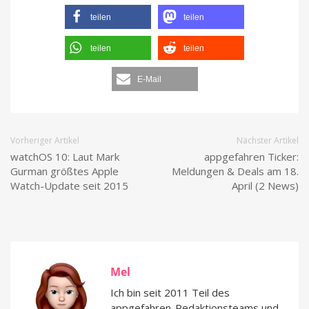
teilen
teilen
teilen
teilen
E-Mail
Vorheriger Artikel
Nächster Artikel
watchOS 10: Laut Mark
appgefahren Ticker:
Gurman größtes Apple
Meldungen & Deals am 18.
Watch-Update seit 2015
April (2 News)
Mel
Ich bin seit 2011 Teil des
appgefahren-Redaktionsteams und