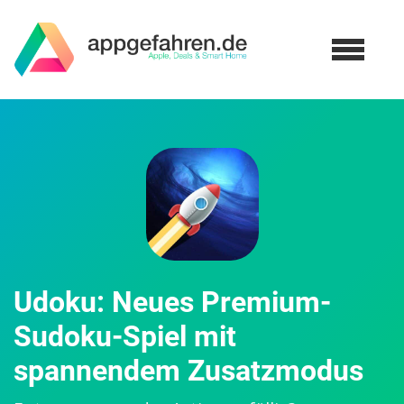
Udoku: Neues Premium-
Sudoku-Spiel mit
spannendem Zusatzmodus