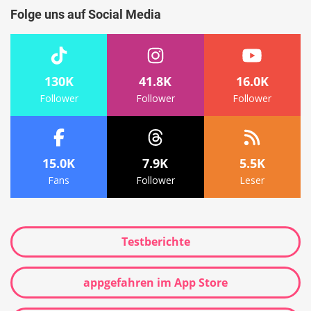
Folge uns auf Social Media
130K
41.8K
16.0K
Follower
Follower
Follower
15.0K
7.9K
5.5K
Fans
Follower
Leser
Testberichte
appgefahren im App Store