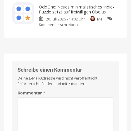
Spiel
Quizzed:
erscheint
mit
OddOne: Neues minimalistisches Indie-
Einmalkauf
Neues
im
Puzzle setzt auf freiwilligen Obolus
intergalaktisches
App
20. Juli 2026 - 14:02 Uhr
Mel
Quiz-
Store
Kommentar schreiben
zu
Abenteuer
Ich
habe
OddOne:
erreicht
es
bereits
Neues
den
angespielt
minimalistisches
App
Indie-
Store
Puzzle
Kostenlos
anspielen
setzt
und
per
auf
Einmalkauf
freischalten
freiwilligen
Schreibe einen Kommentar
Obolus
Deine E-Mail-Adresse wird nicht veröffentlicht.
Spielbar
auf
Erforderliche Felder sind mit
*
markiert
iPhones
und
iPads
Kommentar
*