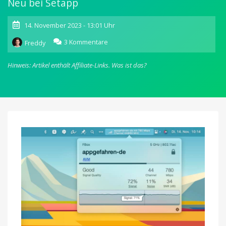
Neu bei Setapp
14. November 2023 - 13:01 Uhr
zu
3 Kommentare
Freddy
WiFi
Signal:
Hinweis: Artikel enthält Affiliate-Links.
Was ist das?
Erweiterte
WLAN-
Infos
in
der
Mac-
Menüzeile