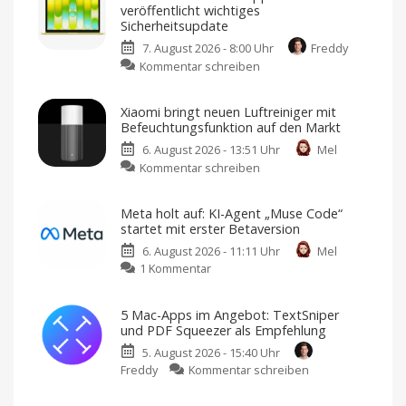
Family:
veröffentlicht wichtiges
Sind
Sicherheitsupdate
die
7. August 2026 - 8:00 Uhr
Freddy
guten
zu
Kommentar schreiben
Angebote
macOS
vorbei?
26.6.1
Große
Xiaomi bringt neuen Luftreiniger mit
Rabatte
ist
gibt
Befeuchtungsfunktion auf den Markt
es
da:
nicht
mehr
6. August 2026 - 13:51 Uhr
Mel
Apple
zu
Kommentar schreiben
veröffentlicht
Xiaomi
wichtiges
bringt
Sicherheitsupdate
Meta holt auf: KI-Agent „Muse Code“
neuen
Jetzt
startet mit erster Betaversion
laden
Luftreiniger
und
installieren
6. August 2026 - 11:11 Uhr
Mel
mit
zu
1 Kommentar
Befeuchtungsfunktion
Meta
auf
holt
den
5 Mac-Apps im Angebot: TextSniper
auf:
Markt
und PDF Squeezer als Empfehlung
KI-
Preis
und
5. August 2026 - 15:40 Uhr
Agent
Verfügbarkeit
noch
zu
Freddy
Kommentar schreiben
„Muse
offen
5
Code“
Mac-
startet