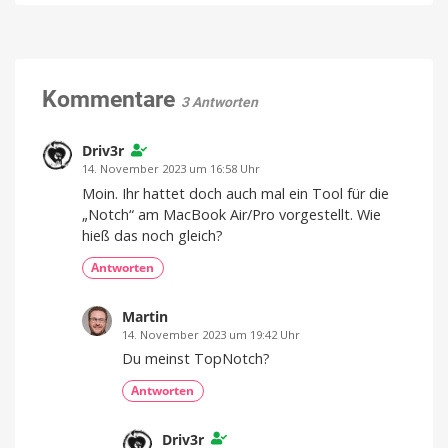
Apps
mit
im
erster
Angebot:
Betaversion
TextSniper
Geeignet
für
und
Kommentare
Entwickler
3 Antworten
und
PDF
Entwicklerinnen
Squeezer
als
Driv3r
Empfehlung
14. November 2023 um 16:58 Uhr
Neue
Moin. Ihr hattet doch auch mal ein Tool für die
Aktion
bei
„Notch“ am MacBook Air/Pro vorgestellt. Wie
BundleHunt
hieß das noch gleich?
Antworten
Martin
14. November 2023 um 19:42 Uhr
Du meinst TopNotch?
Antworten
Driv3r