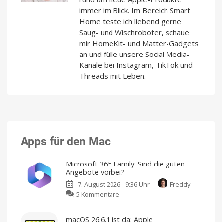
immer im Blick. Im Bereich Smart
Home teste ich liebend gerne
Saug- und Wischroboter, schaue
mir HomeKit- und Matter-Gadgets
an und fülle unsere Social Media-
Kanäle bei Instagram, TikTok und
Threads mit Leben.
Apps für den Mac
Microsoft 365 Family: Sind die guten
Angebote vorbei?
7. August 2026 - 9:36 Uhr
Freddy
zu
5 Kommentare
Microsoft
365
macOS 26.6.1 ist da: Apple