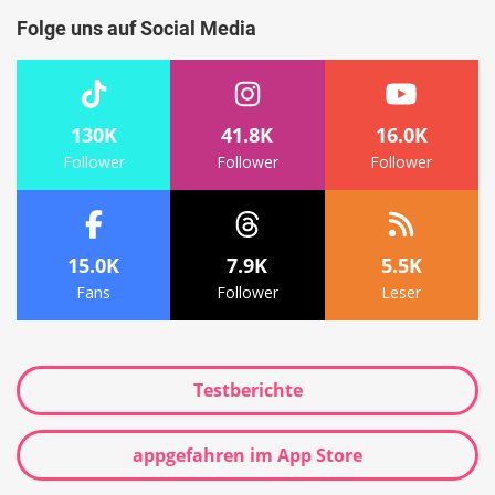
Folge uns auf Social Media
130K
41.8K
16.0K
Follower
Follower
Follower
15.0K
7.9K
5.5K
Fans
Follower
Leser
Testberichte
appgefahren im App Store