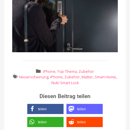
iPhone
,
Top-Thema
,
Zubehör
Neuerscheinung
,
iPhone
,
Zubehör
,
Matter
,
Smart Home
,
Nuki Smart Lock
Diesen Beitrag teilen
teilen
teilen
teilen
teilen