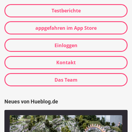
Testberichte
appgefahren im App Store
Einloggen
Kontakt
Das Team
Neues von Hueblog.de