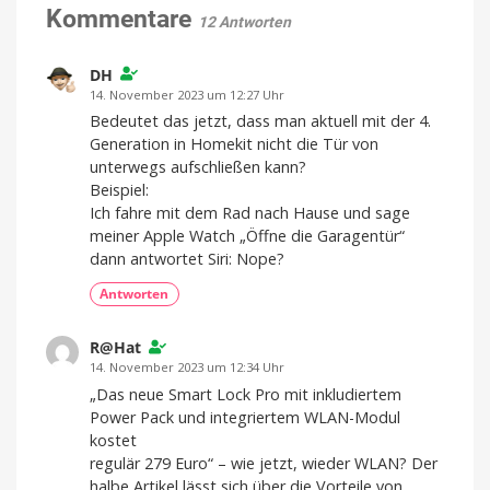
over
Kommentare
12 Antworten
Thread
startet
Für
DH
32,99
Euro
14. November 2023 um 12:27 Uhr
Bedeutet das jetzt, dass man aktuell mit der 4.
Generation in Homekit nicht die Tür von
unterwegs aufschließen kann?
Beispiel:
Ich fahre mit dem Rad nach Hause und sage
meiner Apple Watch „Öffne die Garagentür“
dann antwortet Siri: Nope?
Antworten
R@Hat
14. November 2023 um 12:34 Uhr
„Das neue Smart Lock Pro mit inkludiertem
Power Pack und integriertem WLAN-Modul
kostet
regulär 279 Euro“ – wie jetzt, wieder WLAN? Der
halbe Artikel lässt sich über die Vorteile von