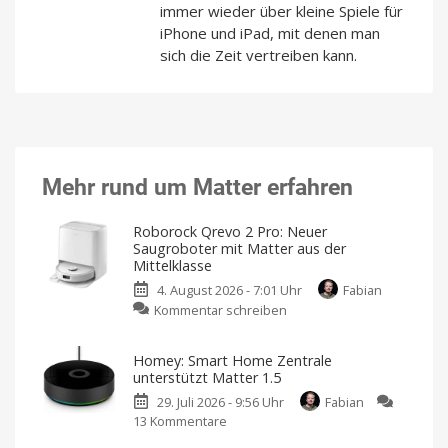
immer wieder über kleine Spiele für
iPhone und iPad, mit denen man
sich die Zeit vertreiben kann.
Mehr rund um Matter erfahren
Roborock Qrevo 2 Pro: Neuer
Saugroboter mit Matter aus der
Mittelklasse
4. August 2026 - 7:01 Uhr
Fabian
zu
Kommentar schreiben
Roborock
Qrevo
Homey: Smart Home Zentrale
2
unterstützt Matter 1.5
Pro:
29. Juli 2026 - 9:56 Uhr
Fabian
Neuer
13 Kommentare
zu
Saugroboter
Homey:
mit