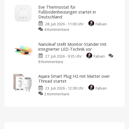
Smart
Matter
Eve Thermostat für
Home
aus
Fußbodenheizungen startet in
Zentrale
der
Deutschland
unterstützt
Mittelklasse
28. Juli 2026 - 11:00 Uhr
Fabian
Matter
Wischt
mit
zu
4 Kommentare
1.5
rotierenden
Pads
Eve
Moderner
als
Thermostat
Alexa,
Nanoleaf stellt Monitor-Ständer mit
Apple
für
oder
integrierter LED-Technik vor
Google
Fußbodenheizungen
27. Juli 2026 - 9:35 Uhr
Fabian
startet
8 Kommentare
zu
in
Nanoleaf
Deutschland
stellt
Ausgestattet
mit
Aqara Smart Plug H2 mit Matter over
Monitor-
Matter
Thread startet
over
Ständer
Thread
23. Juli 2026 - 12:38 Uhr
Fabian
mit
zu
2 Kommentare
integrierter
Aqara
LED-
Smart
Technik
Plug
vor
H2
Jetzt
für
mit
199,99
Euro
Matter
vorbestellen