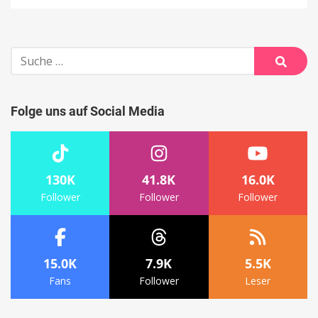
Suche
nach:
Suche
Folge uns auf Social Media
130K
41.8K
16.0K
Follower
Follower
Follower
15.0K
7.9K
5.5K
Fans
Follower
Leser