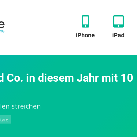
iPhone
iPad
d Co. in diesem Jahr mit 10
len streichen
zu
tare
Amazon:
Alexa,