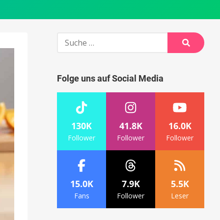
Suche
nach:
Suche
Folge uns auf Social Media
130K
41.8K
16.0K
Follower
Follower
Follower
15.0K
7.9K
5.5K
Fans
Follower
Leser