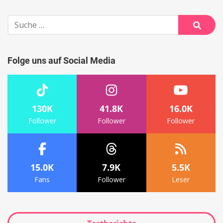
Suche
nach:
Suche
Folge uns auf Social Media
130K
41.8K
16.0K
Follower
Follower
Follower
15.0K
7.9K
5.5K
Fans
Follower
Leser