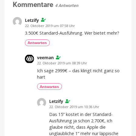
Crime
Kommentare
Raum
4 Antworten
Noir-
Game
Letzify
landet
im
22. Oktober 2019 um 07:58 Uhr
App
3.500€ Standard-Ausführung. Wer bietet mehr?
Store
Antworten
Premium-
Spiel
mit
Einmalkauf
veeman
22. Oktober 2019 um 08:39 Uhr
Ich sage 2999€ – das klingt nicht ganz so
hart
Antworten
Letzify
22. Oktober 2019 um 10:36 Uhr
Das 15“ kostet in der Standard-
Ausführung ja schon 2.700€, ich
glaube nicht, dass Apple die
unglaubliche 1“ mehr nur läppische