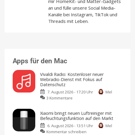
mir HomeKit- und Matter-Gadgets
an und fülle unsere Social Media-
Kanäle bei Instagram, TikTok und
Threads mit Leben.
Apps für den Mac
Vivaldi Radio: Kostenloser neuer
Webradio-Dienst mit Fokus auf
Datenschutz
7. August 2026 - 17:20 Uhr
Mel
zu
3 Kommentare
Vivaldi
Radio:
Xiaomi bringt neuen Luftreiniger mit
Kostenloser
Befeuchtungsfunktion auf den Markt
neuer
6. August 2026 - 13:51 Uhr
Mel
Webradio-
zu
Kommentar schreiben
Dienst