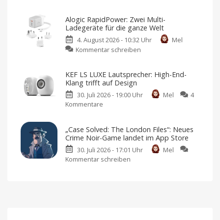
Xiaomi
mit
bringt
Fokus
Alogic RapidPower: Zwei Multi-
neuen
auf
Ladegeräte für die ganze Welt
Luftreiniger
Datenschutz
4. August 2026 - 10:32 Uhr
Mel
mit
Keine
Werbung,
zu
Kommentar schreiben
Befeuchtungsfunktion
keine
Pop-
Alogic
auf
Ups,
kein
RapidPower:
den
Tracking
KEF LS LUXE Lautsprecher: High-End-
Zwei
Markt
Klang trifft auf Design
Multi-
Preis
und
30. Juli 2026 - 19:00 Uhr
Mel
4
Ladegeräte
Verfügbarkeit
noch
Kommentare
zu
für
offen
KEF
die
LS
ganze
„Case Solved: The London Files“: Neues
LUXE
Welt
Crime Noir-Game landet im App Store
Lautsprecher:
Inklusive
austauschbarer
30. Juli 2026 - 17:01 Uhr
Mel
High-
Netzstecker
Kommentar schreiben
zu
End-
„Case
Klang
Solved:
trifft
The
auf
London
Design
Files“:
Immersiver
Sound
Neues
für
jeden