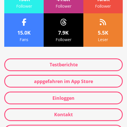
Follower
Follower
Follower
15.0K
7.9K
5.5K
Fans
Follower
Leser
Testberichte
appgefahren im App Store
Einloggen
Kontakt