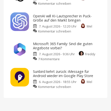
zu
Kommentar schreiben
„Ask
OpenAI
Maps“
erweitert
als
OpenAI will KI-Lautsprecher in Puck-
kostenlose
neues
Größe auf den Markt bringen
ChatGPT-
KI-
7. August 2026 - 12:20 Uhr
Mel
Versionen:
Feature
zu
Kommentar schreiben
GPT-
Reiseplanung
2.0:
OpenAI
5.6
Echtzeit-
Preise,
will
Luna
Verspätungen
Microsoft 365 Family: Sind die guten
und
KI-
für
mehr
Angebote vorbei?
Lautsprecher
alle
7. August 2026 - 9:36 Uhr
Freddy
in
Ab
sofort
zu
7 Kommentare
Puck-
unbegrenzte
Text-
Microsoft
Größe
Chats
365
auf
Sunbird kehrt zurück: iMessage für
Family:
den
Android wieder im Google Play Store
Sind
Markt
6. August 2026 - 18:55 Uhr
Mel
die
bringen
zu
Kommentar schreiben
guten
Design
von
Sunbird
Angebote
Jony
Ive
kehrt
vorbei?
zurück:
Große
Rabatte
iMessage
gibt
es
für
nicht