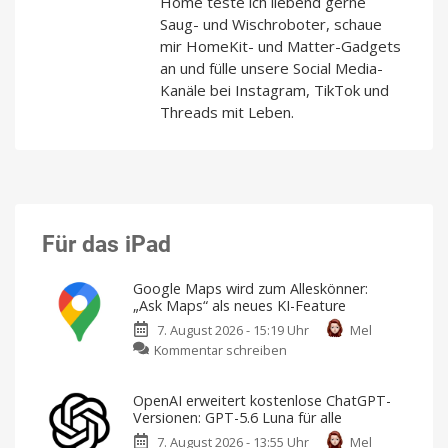
Home teste ich liebend gerne
Saug- und Wischroboter, schaue
mir HomeKit- und Matter-Gadgets
an und fülle unsere Social Media-
Kanäle bei Instagram, TikTok und
Threads mit Leben.
Für das iPad
Google Maps wird zum Alleskönner:
„Ask Maps“ als neues KI-Feature
7. August 2026 - 15:19 Uhr
Mel
zu
Kommentar schreiben
Google
Maps
OpenAI erweitert kostenlose ChatGPT-
wird
Versionen: GPT-5.6 Luna für alle
zum
7. August 2026 - 13:55 Uhr
Mel
Alleskönner: