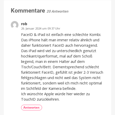
mehr
Android
wieder
Kommentare
20 Antworten
im
Google
Play
rob
Store
26. Januar 2024 um 09:37 Uhr
Sicherheitsbedenken
FaceID & iPad ist einfach eine schlechte Kombi.
führten
damals
Das iPhone hält man immer relativ ähnlich und
zum
Rückzug
daher funktioniert FaceID auch hervorragend.
Das iPad wird viel zu unterschiedlich genutzt
hochkant/querformat, mal auf dem Schoß
liegend, man in einem Halter auf dem
Tisch/Couch/Bett. Dementsprechend schlecht
funktioniert FaceID, gefühlt ist jeder 2-3 Versuch
fehlgeschlagen und nicht weil das System nicht
funktioniert, sondern weil ich mich nicht optimal
im Sichtfeld der Kamera befinde.
Ich wünschte Apple würde hier wieder zu
TouchID zurückkehren.
Antworten