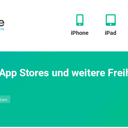
iPhone
iPad
 App Stores und weitere Frei
zu
tare
Apple
kündigt
alternative
App