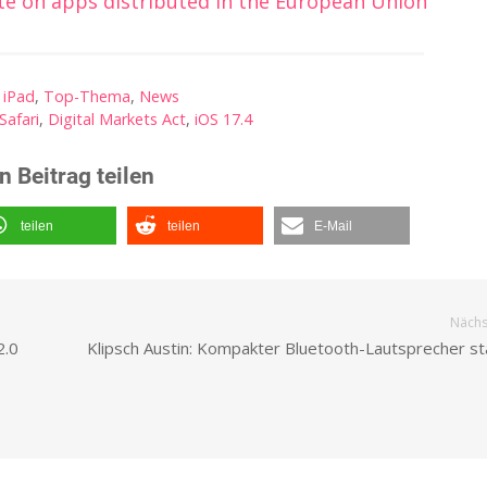
e on apps distributed in the European Union
,
iPad
,
Top-Thema
,
News
Safari
,
Digital Markets Act
,
iOS 17.4
n Beitrag teilen
teilen
teilen
E-Mail
Nächst
2.0
Klipsch Austin: Kompakter Bluetooth-Lautsprecher sta