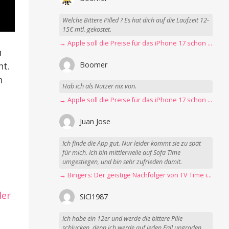
Welche Bittere Pilled ? Es hat dich auf die Laufzeit 12-
15€ mtl. gekostet.
→ Apple soll die Preise für das iPhone 17 schon Montag erhöhen
n
Boomer
nt.
n
Hab ich als Nutzer nix von.
→ Apple soll die Preise für das iPhone 17 schon Montag erhöhen
Juan Jose
Ich finde die App gut. Nur leider kommt sie zu spät
für mich. Ich bin mittlerweile auf Sofa Time
umgestiegen, und bin sehr zufrieden damit.
→ Bingers: Der geistige Nachfolger von TV Time ist da
der
SiCl1987
Ich habe ein 12er und werde die bittere Pille
schlucken, denn ich werde auf jeden Fall upgraden.