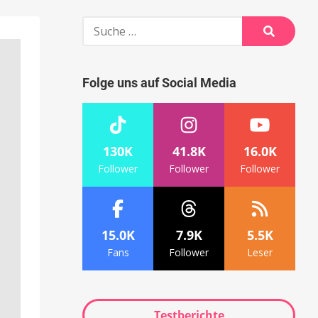
Suche
nach:
Suche
Folge uns auf Social Media
130K
41.8K
16.0K
Follower
Follower
Follower
15.0K
7.9K
5.5K
Fans
Follower
Leser
Testberichte