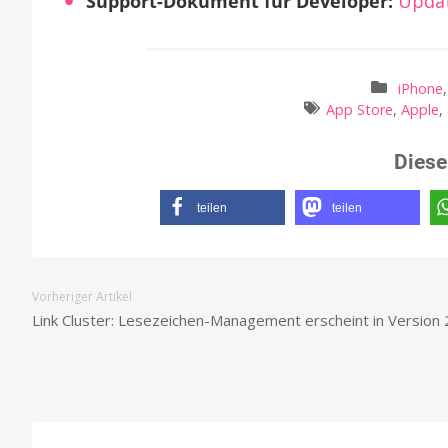
Support-Dokument für Developer:
Updat
iPhone
App Store
,
Apple
,
Diese
teilen
teilen
Vorheriger Artikel
Link Cluster: Lesezeichen-Management erscheint in Version 