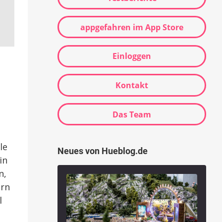
appgefahren im App Store
Einloggen
Kontakt
Das Team
le
Neues von Hueblog.de
in
n,
ern
l