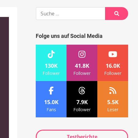
Suche
nach:
Suche
Folge uns auf Social Media
130K
41.8K
16.0K
Follower
Follower
Follower
15.0K
7.9K
5.5K
Fans
Follower
Leser
Testberichte