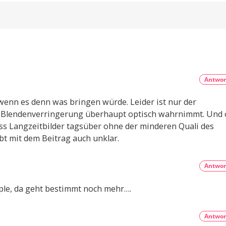
kostenlose
keine
als
Pop-
ChatGPT-
Ups,
neues
kein
Versionen:
Tracking
KI-
GPT-
Feature
5.6
Reiseplanung
Luna
2.0:
Echtzeit-
für
Preise,
Verspätungen
alle
und
Antwor
mehr
Ab
sofort
unbegrenzte
enn es denn was bringen würde. Leider ist nur der
Text-
Chats
 Blendenverringerung überhaupt optisch wahrnimmt. Und
ass Langzeitbilder tagsüber ohne der minderen Quali des
bt mit dem Beitrag auch unklar.
Antwor
ple, da geht bestimmt noch mehr….
Antwor