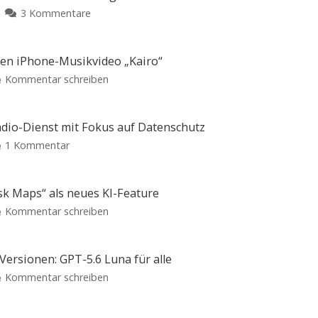
zu
3 Kommentare
iOS
27
macht
ren iPhone-Musikvideo „Kairo“
die
zu
Kommentar schreiben
Uhr
Apple
kleiner:
und
Endlich
Brutalismus
adio-Dienst mit Fokus auf Datenschutz
mehr
3000
zu
1 Kommentar
Platz
präsentieren
Vivaldi
fürs
iPhone-
Radio:
Hintergrundbild
Musikvideo
Kostenloser
So
k Maps“ als neues KI-Feature
„Kairo“
könnt
neuer
ihr
zu
Kommentar schreiben
Ausschließlich
die
Webradio-
mit
Funktion
Google
dem
aktivieren
Dienst
iPhone
Maps
17
mit
Pro
wird
ersionen: GPT-5.6 Luna für alle
Max
Fokus
gedreht
zum
zu
Kommentar schreiben
auf
Alleskönner:
OpenAI
Datenschutz
„Ask
erweitert
Keine
Maps“
Werbung,