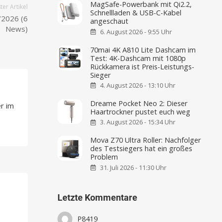
MagSafe-Powerbank mit Qi2.2,
er Artikel
Schnellladen & USB-C-Kabel
/2026 (6
angeschaut
News)
6. August 2026 - 9:55 Uhr
70mai 4K A810 Lite Dashcam im
Test: 4K-Dashcam mit 1080p
Rückkamera ist Preis-Leistungs-
Sieger
4. August 2026 - 13:10 Uhr
Dreame Pocket Neo 2: Dieser
r im
Haartrockner pustet euch weg
3. August 2026 - 15:34 Uhr
Mova Z70 Ultra Roller: Nachfolger
des Testsiegers hat ein großes
Problem
31. Juli 2026 - 11:30 Uhr
Letzte Kommentare
P8419