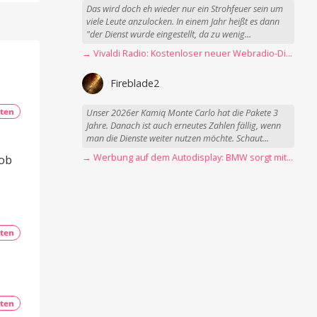
Das wird doch eh wieder nur ein Strohfeuer sein um
viele Leute anzulocken. In einem Jahr heißt es dann
"der Dienst wurde eingestellt, da zu wenig...
→ Vivaldi Radio: Kostenloser neuer Webradio-Dienst mit Fokus auf Datenschutz
Fireblade2
ten
Unser 2026er Kamiq Monte Carlo hat die Pakete 3
Jahre. Danach ist auch erneutes Zahlen fällig, wenn
man die Dienste weiter nutzen möchte. Schaut...
→ Werbung auf dem Autodisplay: BMW sorgt mit Spider-Man-Werbung für scharfe Kritik
 ob
ten
ten