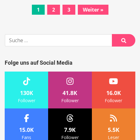
1
2
3
Weiter »
Beitrags-
Navigation
Suche
nach:
Suche
Folge uns auf Social Media
130K
41.8K
16.0K
Follower
Follower
Follower
15.0K
7.9K
5.5K
Fans
Follower
Leser