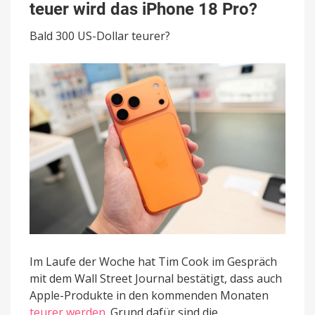
teuer wird das iPhone 18 Pro?
Wie
teuer
Bald 300 US-Dollar teurer?
wird
das
iPhone
18
Pro?
Im Laufe der Woche hat Tim Cook im Gespräch
mit dem Wall Street Journal bestätigt, dass auch
Apple-Produkte in den kommenden Monaten
teurer werden
. Grund dafür sind die