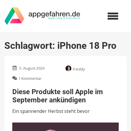
Schlagwort:
iPhone 18 Pro
5. August 2026
Freddy
zu
1 Kommentar
Diese
Produkte
Diese Produkte soll Apple im
soll
September ankündigen
Apple
im
Ein spannender Herbst steht bevor
September
ankündigen