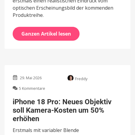
erstmals einen realistischen Eindruck vom
optischen Erscheinungsbild der kommenden
Produktreihe.
Ganzen Artikel lesen
29. Mai 2026
Freddy
zu
5 Kommentare
iPhone
18
iPhone 18 Pro: Neues Objektiv
Pro:
soll Kamera-Kosten um 50%
Neues
Objektiv
erhöhen
soll
Kamera-
Erstmals mit variabler Blende
Kosten