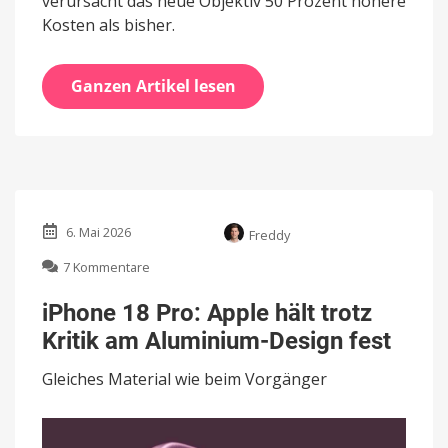
verursacht das neue Objektiv 50 Prozent höhere
Kosten als bisher.
Ganzen Artikel lesen
6. Mai 2026
Freddy
zu
7 Kommentare
iPhone
18
iPhone 18 Pro: Apple hält trotz
Pro:
Kritik am Aluminium-Design fest
Apple
hält
Gleiches Material wie beim Vorgänger
trotz
Kritik
am
Aluminium-