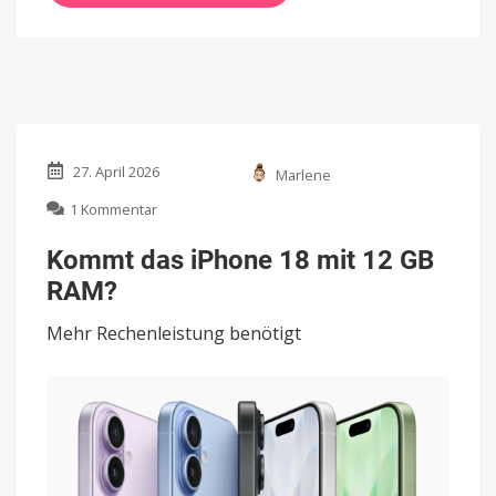
27. April 2026
Marlene
zu
1 Kommentar
Kommt
das
Kommt das iPhone 18 mit 12 GB
iPhone
RAM?
18
mit
Mehr Rechenleistung benötigt
12
GB
RAM?