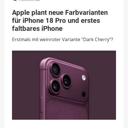
Apple
plant
Apple plant neue Farbvarianten
neue
für iPhone 18 Pro und erstes
Farbvarianten
für
faltbares iPhone
iPhone
18
Erstmals mit weinroter Variante "Dark Cherry"?
Pro
und
erstes
faltbares
iPhone