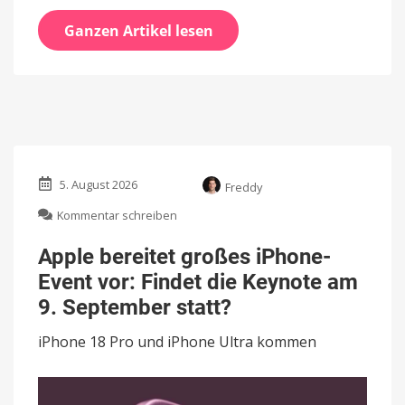
Ganzen Artikel lesen
5. August 2026
Freddy
zu
Kommentar schreiben
Apple
bereitet
Apple bereitet großes iPhone-
großes
Event vor: Findet die Keynote am
iPhone-
Event
9. September statt?
vor:
Findet
iPhone 18 Pro und iPhone Ultra kommen
die
Keynote
am
9.