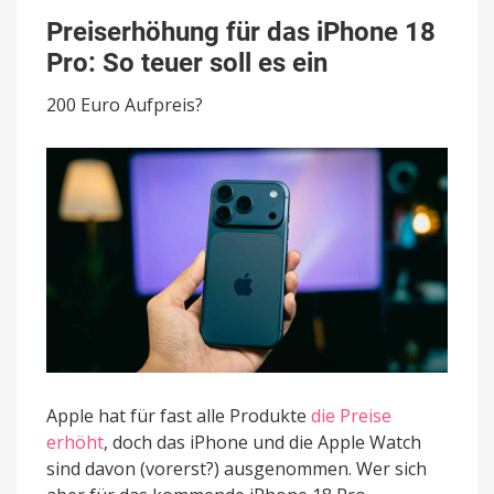
Preiserhöhung
für
Preiserhöhung für das iPhone 18
das
Pro: So teuer soll es ein
iPhone
18
200 Euro Aufpreis?
Pro:
So
teuer
soll
es
ein
Apple hat für fast alle Produkte
die Preise
erhöht
, doch das iPhone und die Apple Watch
sind davon (vorerst?) ausgenommen. Wer sich