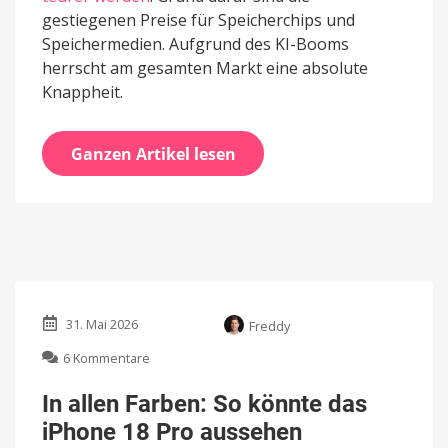
gestiegenen Preise für Speicherchips und
Speichermedien. Aufgrund des KI-Booms
herrscht am gesamten Markt eine absolute
Knappheit.
Ganzen Artikel lesen
31. Mai 2026
Freddy
zu
6 Kommentare
In
allen
In allen Farben: So könnte das
Farben:
iPhone 18 Pro aussehen
So