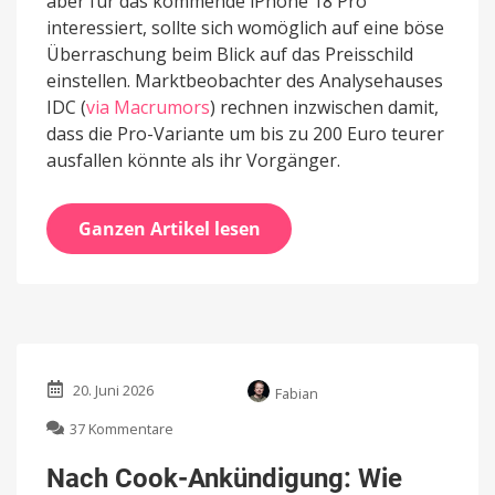
aber für das kommende iPhone 18 Pro
interessiert, sollte sich womöglich auf eine böse
Überraschung beim Blick auf das Preisschild
einstellen. Marktbeobachter des Analysehauses
IDC (
via Macrumors
) rechnen inzwischen damit,
dass die Pro-Variante um bis zu 200 Euro teurer
ausfallen könnte als ihr Vorgänger.
Ganzen Artikel lesen
20. Juni 2026
Fabian
zu
37 Kommentare
Nach
Cook-
Nach Cook-Ankündigung: Wie
Ankündigung: