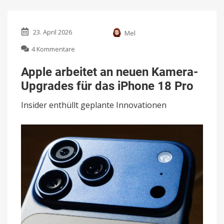
23. April 2026
Mel
zu
4 Kommentare
Apple
arbeitet
Apple arbeitet an neuen Kamera-
an
Upgrades für das iPhone 18 Pro
neuen
Kamera-
Insider enthüllt geplante Innovationen
Upgrades
für
das
iPhone
18
Pro