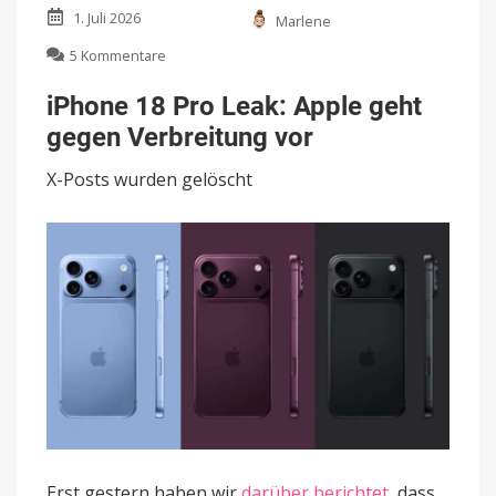
1. Juli 2026
Marlene
zu
5 Kommentare
iPhone
18
iPhone 18 Pro Leak: Apple geht
Pro
gegen Verbreitung vor
Leak:
Apple
X-Posts wurden gelöscht
geht
gegen
Verbreitung
vor
Erst gestern haben wir
darüber berichtet
, dass