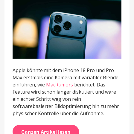
ein
neues
Level
heben
Apple könnte mit dem iPhone 18 Pro und Pro
Max erstmals eine Kamera mit variabler Blende
einführen, wie
MacRumors
berichtet. Das
Feature wird schon länger diskutiert und wäre
ein echter Schritt weg von rein
softwarebasierter Bildoptimierung hin zu mehr
physischer Kontrolle über die Aufnahme.
Ganzen Artikel lesen