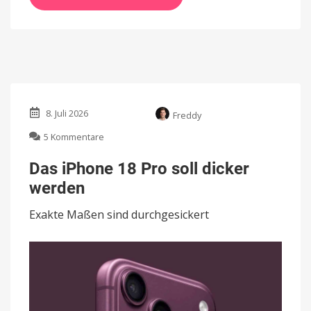
8. Juli 2026
Freddy
zu
5 Kommentare
Das
iPhone
Das iPhone 18 Pro soll dicker
18
werden
Pro
soll
Exakte Maßen sind durchgesickert
dicker
werden