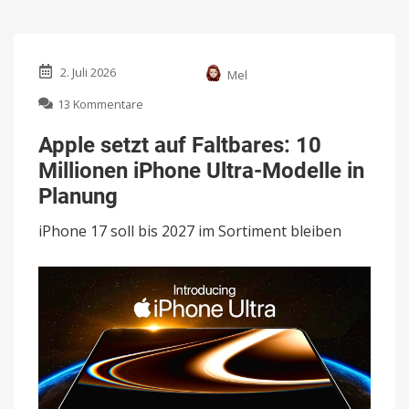
2. Juli 2026
Mel
zu
13 Kommentare
Apple
setzt
Apple setzt auf Faltbares: 10
auf
Millionen iPhone Ultra-Modelle in
Faltbares:
10
Planung
Millionen
iPhone
iPhone 17 soll bis 2027 im Sortiment bleiben
Ultra-
Modelle
in
Planung