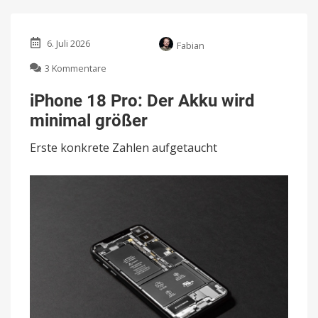
6. Juli 2026
Fabian
zu
3 Kommentare
iPhone
18
iPhone 18 Pro: Der Akku wird
Pro:
minimal größer
Der
Akku
Erste konkrete Zahlen aufgetaucht
wird
minimal
größer