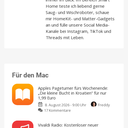
Home teste ich liebend gerne
Saug- und Wischroboter, schaue
mir HomeKit- und Matter-Gadgets
an und fülle unsere Social Media-
Kanäle bei Instagram, TikTok und
Threads mit Leben.
Für den Mac
Apples Pageturner fürs Wochenende:
„Die kleine Bucht in Kroatien“ für nur
1,99 Euro
8. August 2026 - 9:00 Uhr
Freddy
zu
17 Kommentare
Apples
Pageturner
Vivaldi Radio: Kostenloser neuer
fürs