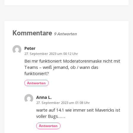
bringt
Sicherheitsupdate
neuen
Jetzt
laden
Luftreiniger
und
installieren
mit
Befeuchtungsfunktion
auf
Kommentare
9 Antworten
den
Markt
Preis
Peter
und
Verfügbarkeit
27. September 2023 um 00:12 Uhr
noch
offen
Bei mir funktioniert Moderatorenmaske nicht mit
Teams – weiß jemand, ob / wann das
funktioniert?
Antworten
Anna L.
27. September 2023 um 01:08 Uhr
warte auf 14.1 wie immer seit Mavericks ist
voller Bugs…….
Antworten