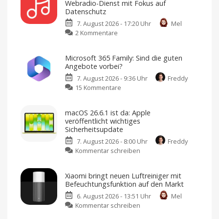
Webradio-Dienst mit Fokus auf
Wochenende:
Datenschutz
„Die
7. August 2026 - 17:20 Uhr
Mel
kleine
zu
2 Kommentare
Bucht
Vivaldi
in
Radio:
Kroatien“
Microsoft 365 Family: Sind die guten
Kostenloser
für
Angebote vorbei?
neuer
nur
7. August 2026 - 9:36 Uhr
Freddy
Webradio-
1,99
zu
15 Kommentare
Dienst
Euro
Microsoft
mit
Jedes
Wochenende
365
Fokus
ein
macOS 26.6.1 ist da: Apple
digitales
Family:
auf
Buch
veröffentlicht wichtiges
zum
Sind
Datenschutz
Sicherheitsupdate
Sparpreis
die
Keine
Werbung,
7. August 2026 - 8:00 Uhr
Freddy
guten
keine
Pop-
zu
Kommentar schreiben
Angebote
Ups,
kein
macOS
vorbei?
Tracking
26.6.1
Große
Xiaomi bringt neuen Luftreiniger mit
Rabatte
ist
gibt
Befeuchtungsfunktion auf den Markt
es
da:
nicht
mehr
6. August 2026 - 13:51 Uhr
Mel
Apple
zu
Kommentar schreiben
veröffentlicht
Xiaomi
wichtiges