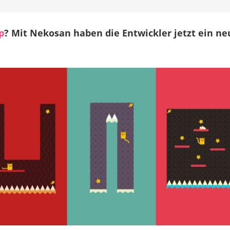
von
den
Machern
p
? Mit Nekosan haben die Entwickler jetzt ein ne
von
Mr
Jump