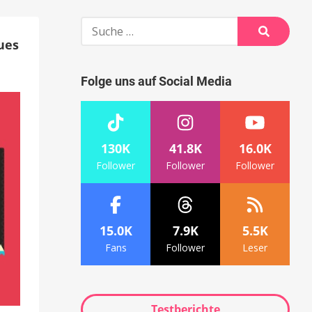
Suche
nach:
ues
Suche
Folge uns auf Social Media
130K
41.8K
16.0K
Follower
Follower
Follower
15.0K
7.9K
5.5K
Fans
Follower
Leser
Testberichte