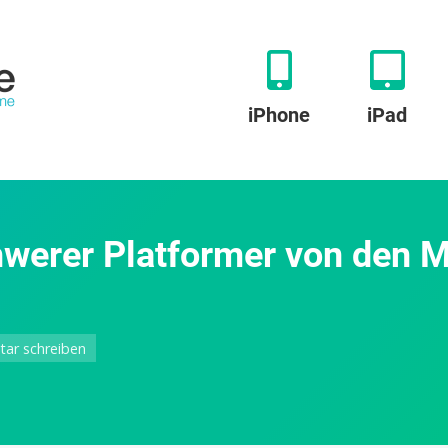
iPhone
iPad
hwerer Platformer von den 
zu
ar schreiben
Nekosan:
Unglaublich
schwerer
Platformer