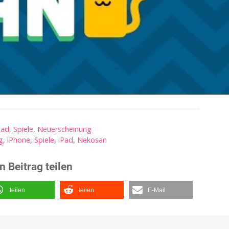
Pad
,
Spiele
,
Neuerscheinung
g
,
iPhone
,
Spiele
,
iPad
,
Nekosan
n Beitrag teilen
teilen
teilen
E-Mail