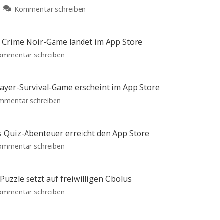
zu
Kommentar schreiben
Madden
NFL
27
s Crime Noir-Game landet im App Store
landet
zu
ommentar schreiben
auf
„Case
Apple
Solved:
Arcade:
The
layer-Survival-Game erscheint im App Store
Football-
London
zu
mmentar schreiben
Fans
Files“:
Don’t
dürfen
Neues
Starve
sich
Crime
Together:
freuen
s Quiz-Abenteuer erreicht den App Store
Noir-
Kultiges
American
zu
ommentar schreiben
Game
Football
Multiplayer-
für
Space
landet
iPhone
Survival-
und
Quizzed:
im
iPad
Game
Neues
App
uzzle setzt auf freiwilligen Obolus
erscheint
intergalaktisches
Store
zu
ommentar schreiben
im
Quiz-
Premium-
OddOne:
App
Spiel
Abenteuer
mit
Neues
Store
Einmalkauf
erreicht