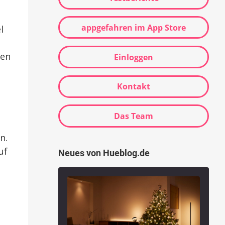
appgefahren im App Store
l
sen
Einloggen
Kontakt
Das Team
n.
uf
Neues von Hueblog.de