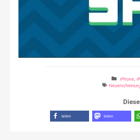
iPhone
,
i
Neuerscheinun
Diese
teilen
teilen