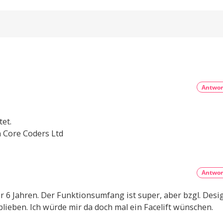
Sports:
neue
Sandalen
Nach
Abo-
mit
der
Struktur
Massagefunktion
WM
Preisanstieg
Per
um
ist
App
bis
steuerbar
zu
vor
100
Prozent
der
Liga
iPhone-
Antwor
App
mit
neuen
Ländern
tet.
 Core Coders Ltd
Antwor
er 6 Jahren. Der Funktionsumfang ist super, aber bzgl. Desi
blieben. Ich würde mir da doch mal ein Facelift wünschen.