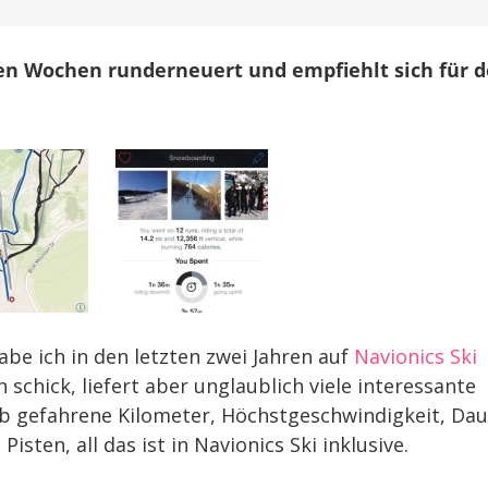
Abfahrten
von
Skifahrern
gen Wochen runderneuert und empfiehlt sich für 
&
Snowboardern
auf
abe ich in den letzten zwei Jahren auf
Navionics Ski
h schick, liefert aber unglaublich viele interessante
ob gefahrene Kilometer, Höchstgeschwindigkeit, Dau
isten, all das ist in Navionics Ski inklusive.