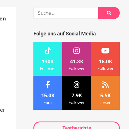
Suche
nach:
den
Suche
Folge uns auf Social Media
130K
41.8K
16.0K
Follower
Follower
Follower
15.0K
7.9K
5.5K
Fans
Follower
Leser
er
Testberichte