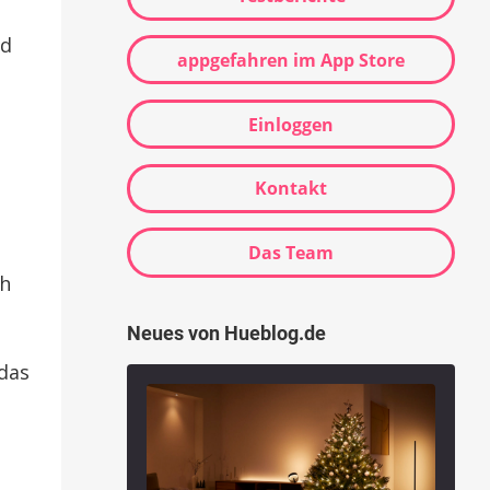
nd
appgefahren im App Store
Einloggen
Kontakt
Das Team
ch
Neues von Hueblog.de
 das