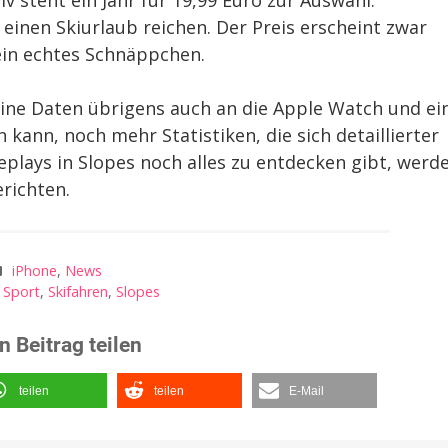
iv steht ein Jahr für 19,99 Euro zur Auswahl.
 einen Skiurlaub reichen. Der Preis erscheint zwar
 ein echtes Schnäppchen.
eine Daten übrigens auch an die Apple Watch und ei
kann, noch mehr Statistiken, die sich detaillierter
plays in Slopes noch alles zu entdecken gibt, werd
richten.
iPhone
,
News
,
Sport
,
Skifahren
,
Slopes
n Beitrag teilen
teilen
teilen
E-Mail