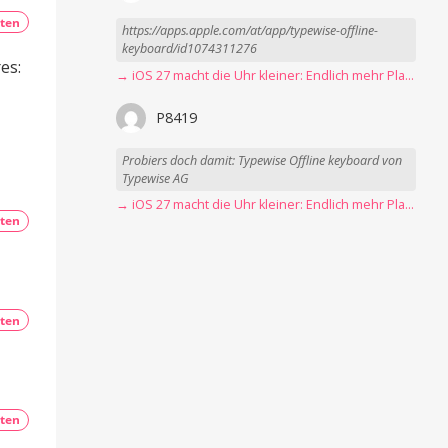
ten
https://apps.apple.com/at/app/typewise-offline-
keyboard/id1074311276
es:
→ iOS 27 macht die Uhr kleiner: Endlich mehr Platz fürs Hintergrundbild
P8419
Probiers doch damit: Typewise Offline keyboard von
Typewise AG
→ iOS 27 macht die Uhr kleiner: Endlich mehr Platz fürs Hintergrundbild
ten
ten
ten