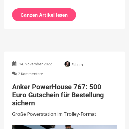
Ganzen Artikel lesen
14. November 2022
Fabian
zu
2 Kommentare
Anker
PowerHouse
Anker PowerHouse 767: 500
767:
Euro Gutschein für Bestellung
500
Euro
sichern
Gutschein
für
Große Powerstation im Trolley-Format
Bestellung
sichern