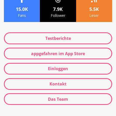
15.0K
7.9K
5.5K
Fans
Follower
Leser
Testberichte
appgefahren im App Store
Einloggen
Kontakt
Das Team