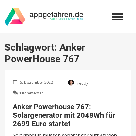
Schlagwort:
Anker
PowerHouse 767
5. Dezember 2022
Freddy
zu
1 Kommentar
Anker
Powerhouse
Anker Powerhouse 767:
767:
Solargenerator mit 2048Wh für
Solargenerator
mit
2699 Euro startet
2048Wh
für
Solarmodule müssen separat gekauft werden