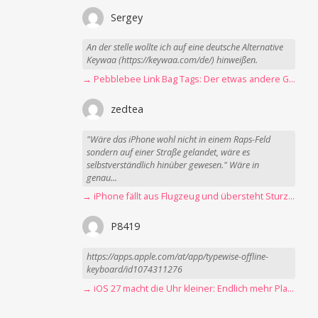
Sergey
An der stelle wollte ich auf eine deutsche Alternative
Keywaa (https://keywaa.com/de/) hinweißen.
→ Pebblebee Link Bag Tags: Der etwas andere Gepäck-Tracker
zedtea
"Wäre das iPhone wohl nicht in einem Raps-Feld
sondern auf einer Straße gelandet, wäre es
selbstverständlich hinüber gewesen." Wäre in
genau...
→ iPhone fällt aus Flugzeug und übersteht Sturz unbeschadet
P8419
https://apps.apple.com/at/app/typewise-offline-
keyboard/id1074311276
→ iOS 27 macht die Uhr kleiner: Endlich mehr Platz fürs Hintergrundbild