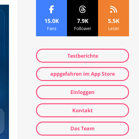
15.0K
7.9K
5.5K
Fans
Follower
Leser
Testberichte
appgefahren im App Store
Einloggen
Kontakt
Das Team