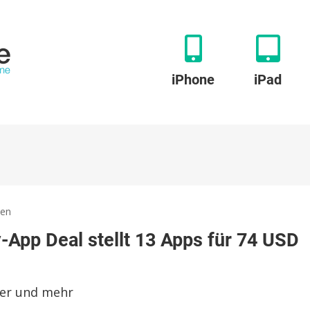
iPhone
iPad
zu
ben
Space/Time:
-App Deal stellt 13 Apps für 74 USD
Neuer
Black
Friday-
App
ter und mehr
Deal