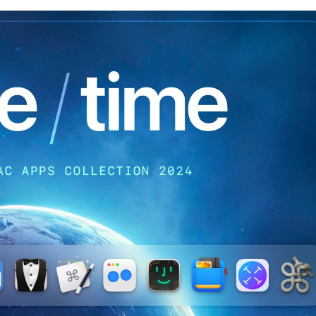
stellt
13
Apps
für
74
USD
bereit