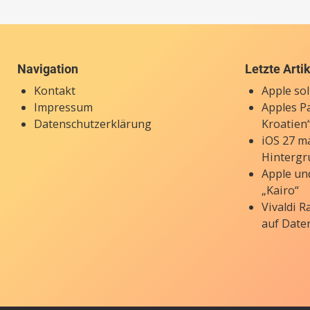
Navigation
Letzte Arti
Kontakt
Apple so
Impressum
Apples P
Datenschutzerklärung
Kroatien“
iOS 27 ma
Hintergr
Apple un
„Kairo“
Vivaldi 
auf Date