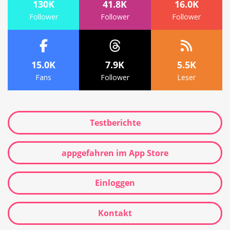
130K
41.8K
16.0K
Follower
Follower
Follower
15.0K
7.9K
5.5K
Fans
Follower
Leser
Testberichte
appgefahren im App Store
Einloggen
Kontakt