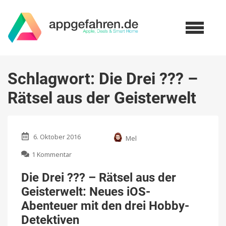
Schlagwort:
Die Drei ??? –
Rätsel aus der Geisterwelt
6. Oktober 2016
Mel
zu
1 Kommentar
Die
Drei
Die Drei ??? – Rätsel aus der
???
Geisterwelt: Neues iOS-
–
Rätsel
Abenteuer mit den drei Hobby-
aus
Detektiven
der