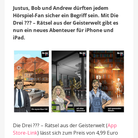
Geisterwelt:
Justus, Bob und Andrew dürften jedem
Neues
Hörspiel-Fan sicher ein Begriff sein. Mit Die
iOS-
Abenteuer
Drei ??? – Rätsel aus der Geisterwelt gibt es
mit
nun ein neues Abenteuer für iPhone und
den
iPad.
drei
Hobby-
Detektiven
Die Drei ??? – Rätsel aus der Geisterwelt (
App
Store-Link
) lässt sich zum Preis von 4,99 Euro