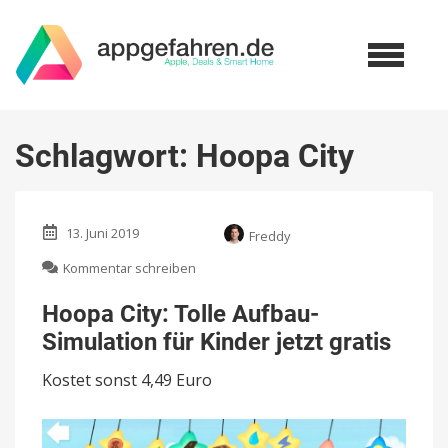
Schlagwort:
Hoopa City
13. Juni 2019
Freddy
zu
Kommentar schreiben
Hoopa
City:
Hoopa City: Tolle Aufbau-
Tolle
Simulation für Kinder jetzt gratis
Aufbau-
Simulation
Kostet sonst 4,49 Euro
für
Kinder
jetzt
gratis