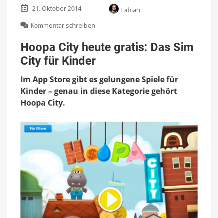
21. Oktober 2014
Fabian
zu
Kommentar schreiben
Hoopa
City
Hoopa City heute gratis: Das Sim
heute
City für Kinder
gratis:
Das
Im App Store gibt es gelungene Spiele für
Sim
City
Kinder – genau in diese Kategorie gehört
für
Hoopa City.
Kinder