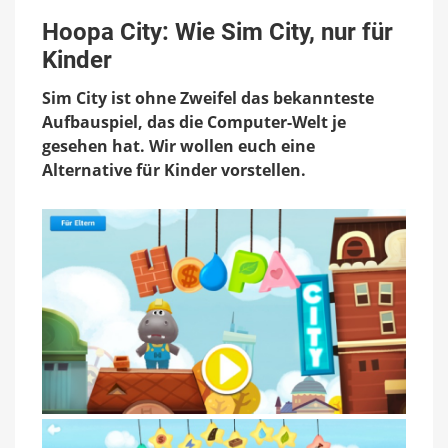
Hoopa
City:
Hoopa City: Wie Sim City, nur für
Wie
Kinder
Sim
City,
Sim City ist ohne Zweifel das bekannteste
nur
für
Aufbauspiel, das die Computer-Welt je
Kinder
gesehen hat. Wir wollen euch eine
Alternative für Kinder vorstellen.