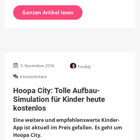
Ganzen Artikel lesen
5. November 2016
Freddy
zu
6 Kommentare
Hoopa
City:
Hoopa City: Tolle Aufbau-
Tolle
Simulation für Kinder heute
Aufbau-
Simulation
kostenlos
für
Kinder
Eine weitere und empfehlenswerte Kinder-
heute
App ist aktuell im Preis gefallen. Es geht um
kostenlos
Hoopa City.