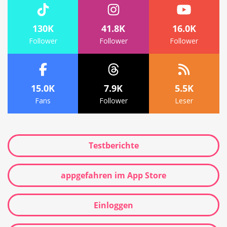
130K
41.8K
16.0K
Follower
Follower
Follower
15.0K
7.9K
5.5K
Fans
Follower
Leser
Testberichte
appgefahren im App Store
Einloggen