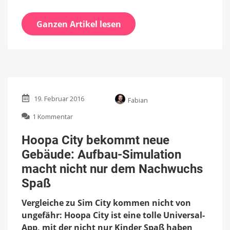
Ganzen Artikel lesen
19. Februar 2016
Fabian
zu
1 Kommentar
Hoopa
City
Hoopa City bekommt neue
bekommt
Gebäude: Aufbau-Simulation
neue
Gebäude:
macht nicht nur dem Nachwuchs
Aufbau-
Spaß
Simulation
macht
Vergleiche zu Sim City kommen nicht von
nicht
ungefähr: Hoopa City ist eine tolle Universal-
nur
dem
App, mit der nicht nur Kinder Spaß haben