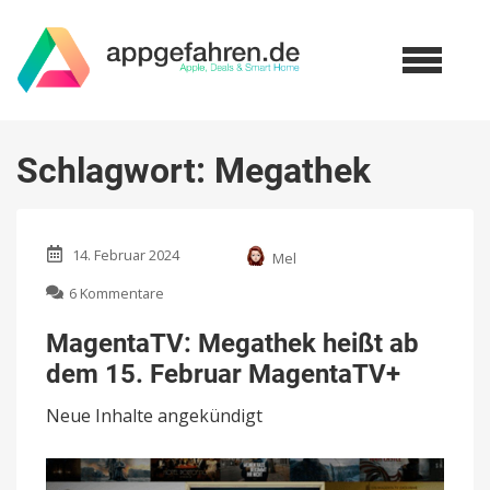
Schlagwort:
Megathek
14. Februar 2024
Mel
zu
6 Kommentare
MagentaTV:
Megathek
MagentaTV: Megathek heißt ab
heißt
dem 15. Februar MagentaTV+
ab
dem
Neue Inhalte angekündigt
15.
Februar
MagentaTV+