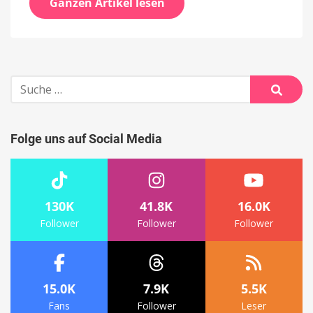
Ganzen Artikel lesen
Suche
nach:
Suche
Folge uns auf Social Media
130K
41.8K
16.0K
Follower
Follower
Follower
15.0K
7.9K
5.5K
Fans
Follower
Leser