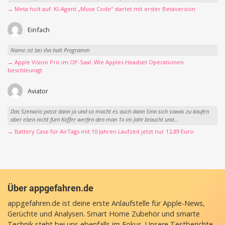
→ Meta holt auf: KI-Agent „Muse Code“ startet mit erster Betaversion
Einfach
Name ist bei ihn halt Programm
→ Apple Vision Pro im OP-Saal: Wie Apples Headset Operationen
beschleunigt
Aviator
Das Szenario passt dann ja und so macht es auch dann Sinn sich sowas zu kaufen
aber eben nicht fürn Koffer werfen den man 1x im Jahr braucht und...
→ Battery Case für AirTags mit 10 Jahren Laufzeit jetzt nur 12,89 Euro
Über appgefahren.de
appgefahren.de ist deine erste Anlaufstelle für Apple-News,
Gerüchte und Analysen. Smart Home Zubehör und smarte
Technik steht bei uns ebenfalls im Fokus. Unsere Testberichte