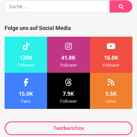
Suche
nach:
Suche
Folge uns auf Social Media
130K
41.8K
16.0K
Follower
Follower
Follower
15.0K
7.9K
5.5K
Fans
Follower
Leser
Testberichte