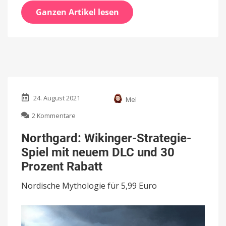
Ganzen Artikel lesen
24. August 2021
Mel
zu
2 Kommentare
Northgard:
Wikinger-
Northgard: Wikinger-Strategie-
Strategie-
Spiel mit neuem DLC und 30
Spiel
mit
Prozent Rabatt
neuem
DLC
Nordische Mythologie für 5,99 Euro
und
30
Prozent
Rabatt