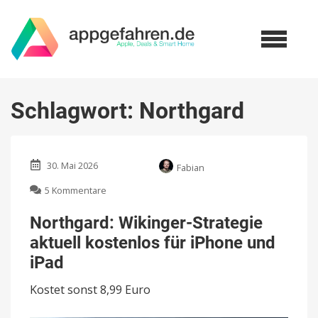
Schlagwort:
Northgard
30. Mai 2026
Fabian
zu
5 Kommentare
Northgard:
Wikinger-
Northgard: Wikinger-Strategie
Strategie
aktuell kostenlos für iPhone und
aktuell
kostenlos
iPad
für
iPhone
Kostet sonst 8,99 Euro
und
iPad