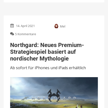
14. April 2021
Mel
zu
5 Kommentare
Northgard:
Neues
Northgard: Neues Premium-
Premium-
Strategiespiel basiert auf
Strategiespiel
basiert
nordischer Mythologie
auf
nordischer
Ab sofort für iPhones und iPads erhältlich
Mythologie